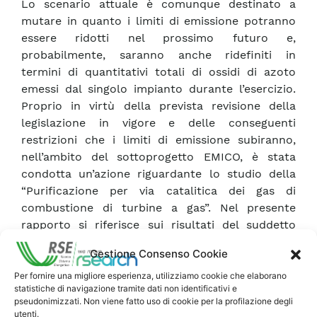
Lo scenario attuale è comunque destinato a
mutare in quanto i limiti di emissione potranno
essere ridotti nel prossimo futuro e,
probabilmente, saranno anche ridefiniti in
termini di quantitativi totali di ossidi di azoto
emessi dal singolo impianto durante l’esercizio.
Proprio in virtù della prevista revisione della
legislazione in vigore e delle conseguenti
restrizioni che i limiti di emissione subiranno,
nell’ambito del sottoprogetto EMICO, è stata
condotta un’azione riguardante lo studio della
“Purificazione per via catalitica dei gas di
combustione di turbine a gas”. Nel presente
rapporto si riferisce sui risultati del suddetto
studio, svolto relativamente ai seguenti aspetti:
Gestione Consenso Cookie
�¾ verificare lo stato dell’arte delle tecnologie
per l’abbattimento degli NO x nelle turbine
Per fornire una migliore esperienza, utilizziamo cookie che elaborano
statistiche di navigazione tramite dati non identificativi e
industriali; �¾ verificare l’incidenza dei processi
pseudonimizzati. Non viene fatto uso di cookie per la profilazione degli
catalitici tra tali tecnologie; �¾ individuare, se
utenti.