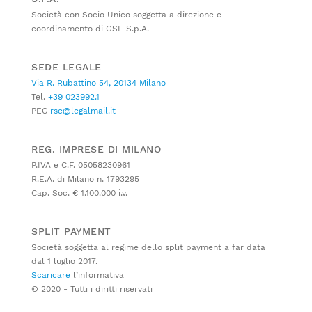
Società con Socio Unico soggetta a direzione e
coordinamento di GSE S.p.A.
SEDE LEGALE
Via R. Rubattino 54, 20134 Milano
Tel.
+39 023992.1
PEC
rse@legalmail.it
REG. IMPRESE DI MILANO
P.IVA e C.F. 05058230961
R.E.A. di Milano n. 1793295
Cap. Soc. € 1.100.000 i.v.
SPLIT PAYMENT
Società soggetta al regime dello split payment a far data
dal 1 luglio 2017.
Scaricare
l’informativa
© 2020 - Tutti i diritti riservati