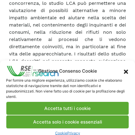
concorrenza, lo studio LCA può permettere una
valutazione di possibili alternative a minore
impatto ambientale ed aiutare nella scelta dei
materiali, nel contenimento degli inquinanti e dei
consumi, nella riduzione dei rifiuti non solo
relativamente ai processi che li vedono
direttamente coinvolti, ma in particolare al fine
vita delle apparecchiature. I risultati dello studio
LCA descritti nel presente rapporto evidenziano
come la fase di esercizio sia preponderante
Gestione Consenso Cookie
sull’intero ciclo di vita in termini di emissioni
Per fornire una migliore esperienza, utilizziamo cookie che elaborano
inquinanti, di consumi energetici e di produzione
statistiche di navigazione tramite dati non identificativi e
di rifiuti. Poiché il quadro isolato in SF6 dissipa
pseudonimizzati. Non viene fatto uso di cookie per la profilazione degli
utenti.
minore potenza al passaggio della corrente,
risulta l’apparecchiatura con le migliori
Accetta tutti i cookie
prestazioni ambientali. Lo studio delle singole
fasi di produzione, installazione e gestione a fine
Accetta solo i cookie essenziali
vita hanno permesso di evidenziare criticità e di
suggerire miglioramenti che possono rendere più
Cookie
Privacy