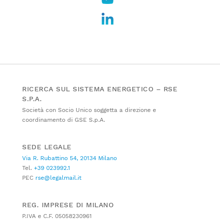
RICERCA SUL SISTEMA ENERGETICO – RSE
S.P.A.
Società con Socio Unico soggetta a direzione e
coordinamento di GSE S.p.A.
SEDE LEGALE
Via R. Rubattino 54, 20134 Milano
Tel.
+39 023992.1
PEC
rse@legalmail.it
REG. IMPRESE DI MILANO
P.IVA e C.F. 05058230961