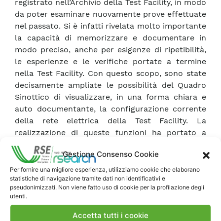
registrato nell’Archivio della Test Facility, in modo
da poter esaminare nuovamente prove effettuate
nel passato. Si è infatti rivelata molto importante
la capacità di memorizzare e documentare in
modo preciso, anche per esigenze di ripetibilità,
le esperienze e le verifiche portate a termine
nella Test Facility. Con questo scopo, sono state
decisamente ampliate le possibilità del Quadro
Sinottico di visualizzare, in una forma chiara e
auto documentante, la configurazione corrente
della rete elettrica della Test Facility. La
realizzazione di queste funzioni ha portato a
cambiare l’impostazione dell’applicazione
Gestione Consenso Cookie
software, mutandone architettura e strumenti di
base. Il presente documento descrive le
Per fornire una migliore esperienza, utilizziamo cookie che elaborano
statistiche di navigazione tramite dati non identificativi e
funzionalità dell’applicazione realizzata, dà le
pseudonimizzati. Non viene fatto uso di cookie per la profilazione degli
prescrizioni per la sua installazione, riporta le
utenti.
indicazioni per il suo utilizzo (Manuale Utente) e
Accetta tutti i cookie
le linee essenziali della struttura