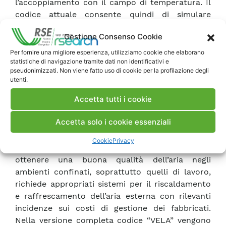
l’accoppiamento con il campo di temperatura. Il
codice attuale consente quindi di simulare
ambienti confinati che contengano arredi,
Gestione Consenso Cookie
simulati da celle "solide" escluse dal calcolo del
campo di moto e da perdite di carico localizzate,
Per fornire una migliore esperienza, utilizziamo cookie che elaborano
statistiche di navigazione tramite dati non identificativi e
e sorgenti di massa e/o di momento, anche
pseudonimizzati. Non viene fatto uso di cookie per la profilazione degli
interne. E’ possibile, inoltre, inserire aperture a
utenti.
pressione atmosferica sulle pareti e condizioni al
Accetta tutti i cookie
contorno di portata imposta. Il secondo codice di
cui viene qui presentata la versione preliminare
Accetta solo i cookie essenziali
consente una rapida stima dei carichi termici ed
elettrici per un’unità di trattamento aria. La
Cookie
Privacy
ventilazione meccanica, largamente usata per
ottenere una buona qualità dell’aria negli
ambienti confinati, soprattutto quelli di lavoro,
richiede appropriati sistemi per il riscaldamento
e raffrescamento dell’aria esterna con rilevanti
incidenze sui costi di gestione dei fabbricati.
Nella versione completa codice “VELA” vengono