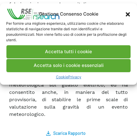
fulminazioni, su base italiana, con una
risoluzione di 4 Km, e con base temporale
Gestione Consenso Cookie
giornaliera. Tali database coprono un periodo
Per fornire una migliore esperienza, utilizziamo cookie che elaborano
temporale di due anni, il 1999 ed il 2000.
statistiche di navigazione tramite dati non identificativi e
Relativamente al secondo punto, è stato scelto
pseudonimizzati. Non viene fatto uso di cookie per la profilazione degli
utenti.
un periodo temporale corto, 3 mesi estivi,
relativo al 1998, e l’indagine è stata svolta su di
Accetta tutti i cookie
una zona piccola rispetto al territorio italiano, il
Piemonte. L’analisi su piccola scala ha permesso
Accetta solo i cookie essenziali
di evidenziare dal punto di vista semi-
Cookie
Privacy
quantitativo l’influenza della variabile
meteorologica sul guasto elettrico, ed ha
consentito anche, in maniera del tutto
provvisoria, di stabilire le prime scale di
valutazione sulla gravità di un evento
meteorologico.
Scarica Rapporto