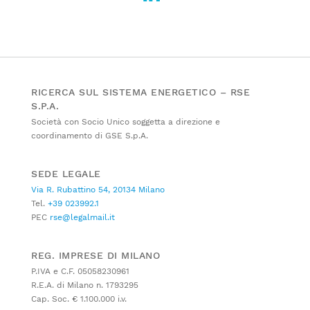
RICERCA SUL SISTEMA ENERGETICO – RSE
S.P.A.
Società con Socio Unico soggetta a direzione e
coordinamento di GSE S.p.A.
SEDE LEGALE
Via R. Rubattino 54, 20134 Milano
Tel.
+39 023992.1
PEC
rse@legalmail.it
REG. IMPRESE DI MILANO
P.IVA e C.F. 05058230961
R.E.A. di Milano n. 1793295
Cap. Soc. € 1.100.000 i.v.