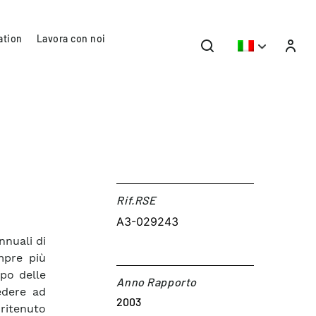
ation
Lavora con noi
Rif.RSE​
A3-029243
nnuali di
empre più
ppo delle
Anno Rapporto
edere ad
2003
ritenuto