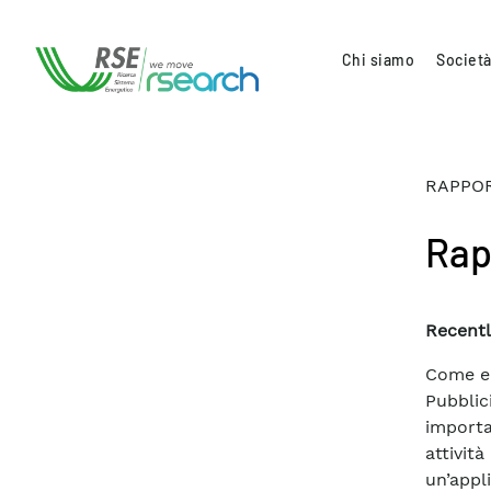
Chi siamo
Società
RAPPOR
Rap
Recentl
Come er
Pubblic
importa
attivit
un’appl