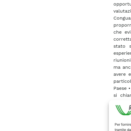
opportu
valutaz
Conguag
propor
che evi
corrett
stato 
esperie
riunion
ma anch
avere e
partic
Paese 
si chia
tipologi
trasfe
sottoli
tutti 
Per fornir
tramite da
ricerca