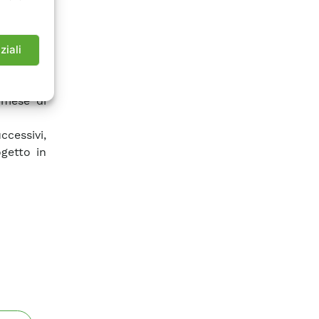
asi della
ente. Il
erale ed
ziali
e, tra le
0-2003) e
 mese di
ccessivi,
getto in