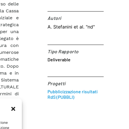
so delle
lla Cassa
iziale e
Autori​
rategica
A. Stefanini et al. "nd"
 per una
llegato è
tura con
Tipo Rapporto
 numerose
tematiche
Deliverable
to. Dopo
ema e in
 Sistema
Progetti
LTURALE
Pubblicizzazione risultati
rmini di
RdS (PUBBLI)
ità RdS •
i, viene
ifica tra
ne per i
zione
azione
 elementi