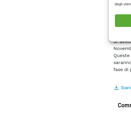
degli utent
indispe
ricerca
docume
illustr
quali è
di avvi
Novemb
Queste 
saranno
fase di
Scari
Comm