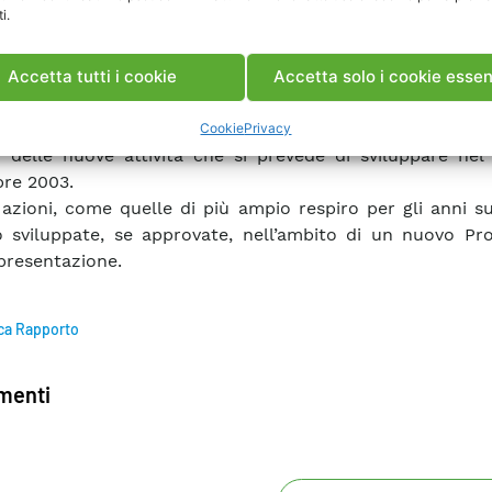
i.
nsabili per una corretta comunicazione (durante tutte le f
) sia internamente all’ambito scientifico che esternam
nto identifica strumenti ed azioni di carattere gen
Accetta tutti i cookie
Accetta solo i cookie essen
a un piano di attività che include alcune azioni specifich
 il Convegno di chiusura della prima fase di attività (200
Cookie
Privacy
o delle nuove attività che si prevede di sviluppare nel
re 2003.
azioni, come quelle di più ampio respiro per gli anni su
 sviluppate, se approvate, nell’ambito di un nuovo Pro
 presentazione.
ca Rapporto
enti