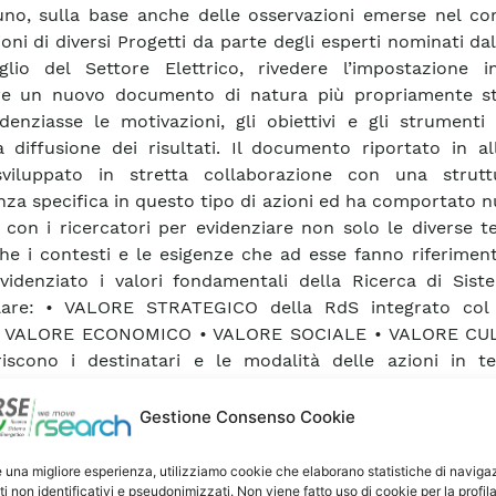
no, sulla base anche delle osservazioni emerse nel cor
ioni di diversi Progetti da parte degli esperti nominati da
lio del Settore Elettrico, rivedere l’impostazione in
re un nuovo documento di natura più propriamente st
denziasse le motivazioni, gli obiettivi e gli strumenti
a diffusione dei risultati. Il documento riportato in a
sviluppato in stretta collaborazione con una strut
nza specifica in questo tipo di azioni ed ha comportato
i con i ricercatori per evidenziare non solo le diverse 
e i contesti e le esigenze che ad esse fanno riferimen
videnziato i valori fondamentali della Ricerca di Sist
olare: • VALORE STRATEGICO della RdS integrato col
• VALORE ECONOMICO • VALORE SOCIALE • VALORE CU
riscono i destinatari e le modalità delle azioni in te
a : • istituzionale • sociale • tecnico-scientifica • comun
rimento di know-how Nell’ambito di questa analis
Gestione Consenso Cookie
neata l’esigenza di una reale cooperazione tecnico-scient
gli Operatori che implica anche una nuova formazio
e una migliore esperienza, utilizziamo cookie che elaborano statistiche di naviga
ti non identificativi e pseudonimizzati. Non viene fatto uso di cookie per la profil
tori (operanti nei diversi ambiti) per fornire loro gli