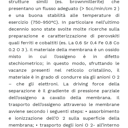
strutture simili (es. brownmillerite) che
presentano un flusso adeguato (> 5cc/min/cm 2 )
e una buona stabilità alle temperature di
esercizio (750-950°C). In particolare nell’ultimo
decennio sono state svolte molte ricerche sulla
preparazione e caratterizzazione di perovskiti
quali ferriti e cobaltiti (es. La 0.6 Sr 0.4 Fe 0.8 Co
0.2 O 3 ). Il materiale della membrana è un ossido
misto in cui l’ossigeno è in difetto
stechiometrico; in questo modo, sfruttando le
vacanze presenti nel reticolo cristallino, il
materiale è in grado di condurre sia gli anioni O 2
– che gli elettroni. La driving force della
separazione è il gradiente di pressione parziale
dell’ossigeno a cavallo della membrana. Il
trasporto dell’ossigeno attraverso le membrane
avviene secondo i seguenti steps: • assorbimento
e ionizzazione dell’O 2 sulla superficie della
membrana; • trasporto degli ioni O 2- all’interno