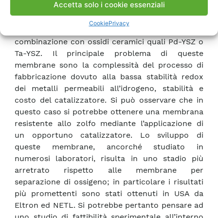
Accetta solo i cookie essenziali
drogaggio selettivo delle perovskiti (es. SrCe 0.95
Eu 0.05 O 3 ) o nello sviluppo di membrane
Cookie
Privacy
basate su metalli permeabili all’idrogeno in
combinazione con ossidi ceramici quali Pd-YSZ o
Ta-YSZ. Il principale problema di queste
membrane sono la complessità del processo di
fabbricazione dovuto alla bassa stabilità redox
dei metalli permeabili all’idrogeno, stabilità e
costo del catalizzatore. Si può osservare che in
questo caso si potrebbe ottenere una membrana
resistente allo zolfo mediante l’applicazione di
un opportuno catalizzatore. Lo sviluppo di
queste membrane, ancorché studiato in
numerosi laboratori, risulta in uno stadio più
arretrato rispetto alle membrane per
separazione di ossigeno; in particolare i risultati
più promettenti sono stati ottenuti in USA da
Eltron ed NETL. Si potrebbe pertanto pensare ad
uno studio di fattibilità sperimentale all’interno