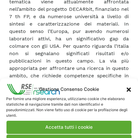
tematica viene attualmente affrontata
nell’ambito del progetto DECARbit, finanziato nel
7 th FP, e da numerose università a livello di
sintesi e caratterizzazione dei materiali. In
questo senso l’Europa, pur avendo numerosi
laboratori attivi, ha un significativo gap da
colmare con gli USA. Per quanto riguarda l’Italia
non si segnalano significati risultati e/o
pubblicazioni in questo campo. La via più
appropriata per affrontare una ricerca in questo
ambito, che richiede competenze specifiche in
diversi discipline, appare pertanto la costituzione
Gestione Consenso Cookie
di un consorzio a livello europeo che possa
integrarsi con le attività portate avanti in ambito
Per fornire una migliore esperienza, utilizziamo cookie che elaborano
statistiche di navigazione tramite dati non identificativi e
RdS. Nelle membrane iono-conduttrici per la
pseudonimizzati. Non viene fatto uso di cookie per la profilazione degli
separazione dell’idrogeno (conduttori misti
utenti.
protonici-elettronici) la strategia di sviluppo dei
Accetta tutti i cookie
materiali si focalizza sull’aumento della
conducibilità elettronica per mezzo del