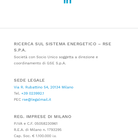
RICERCA SUL SISTEMA ENERGETICO – RSE
S.P.A.
Società con Socio Unico soggetta a direzione e
coordinamento di GSE S.p.A.
SEDE LEGALE
Via R. Rubattino 54, 20134 Milano
Tel.
+39 023992.1
PEC
rse@legalmail.it
REG. IMPRESE DI MILANO
P.IVA e C.F. 05058230961
R.E.A. di Milano n. 1793295
Cap. Soc. € 1.100.000 i.v.