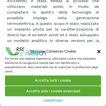
A1/039916) è stata estesa ai processi che
utilizzano materiali solidi, in modo da
completare lo spettro delle tecnologie di
possibile impiego nella generazione
termoelettrica. A questo scopo è stato realizzato
un impianto pilota per la caratterizzazione di
diversi tipi di sorbenti solidi ed è stato sviluppato
un modello analitico in diverse versioni per la
valutazione delle prestazioni del processo
Gestione Consenso Cookie
simulato in laboratorio. Le tre versioni sviluppate
hanno diversi campi di applicabilità e diverse
Per fornire una migliore esperienza, utilizziamo cookie che elaborano
statistiche di navigazione tramite dati non identificativi e
caratteristiche.
pseudonimizzati. Non viene fatto uso di cookie per la profilazione degli
utenti.
Scarica Rapporto
Accetta tutti i cookie
Accetta solo i cookie essenziali
Commenti
Cookie
Privacy