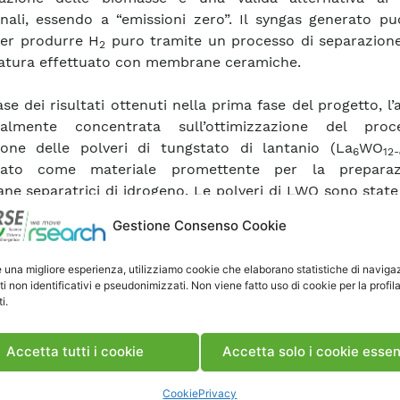
onali, essendo a “emissioni zero”. Il syngas generato p
er produrre H
puro tramite un processo di separazione
2
tura effettuato con membrane ceramiche.
se dei risultati ottenuti nella prima fase del progetto, l’at
ialmente concentrata sull’ottimizzazione del pro
one delle polveri di tungstato di lantanio (La
WO
6
12-
duato come materiale promettente per la preparaz
e separatrici di idrogeno. Le polveri di LWO sono state
e un processo di macinazione post-sintetico, che ha per
Gestione Consenso Cookie
e una morfologia idonea alla fabbricazione di membrane
sting
.
e una migliore esperienza, utilizziamo cookie che elaborano statistiche di naviga
ti non identificativi e pseudonimizzati. Non viene fatto uso di cookie per la profil
esta tecnologia, sono state prodotte membrane asim
i.
 con microstruttura ottimizzata per produrre elevati f
ione di idrogeno, costituite da uno strato separatore so
Accetta tutti i cookie
Accetta solo i cookie essen
re ~20 µm) supportato da uno strato poroso (di spess
l processo di realizzazione è stato ottimizzato per 
Cookie
Privacy