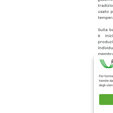
tradizi
usato p
tempera
Sulla ba
è iniz
produzi
indivi
membran
mediant
ottener
tape ca
Per fornir
tramite da
Con qu
degli utent
planari
separaz
spesso
µm). I