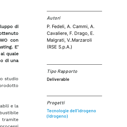
Autori​
P. Fedeli, A. Cammi, A.
iluppo di
Cavaliere, F. Drago, E.
ottenuto
Malgrati, V..Marzaroli
 LWO con
(RSE S.p.A.)
sting. E’
 al quale
no di una
Tipo Rapporto
lo studio
Deliverable
prodotto
Progetti
bili e la
Tecnologie dell’idrogeno
ustibile
(Idrogeno)
tramite
processi