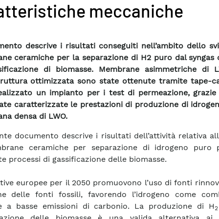
atteristiche meccaniche
mento descrive i risultati conseguiti nell’ambito dello sv
e ceramiche per la separazione di H2 puro dal syngas 
sificazione di biomasse. Membrane asimmetriche di
ruttura ottimizzata sono state ottenute tramite tape-ca
ealizzato un impianto per i test di permeazione, grazie
ate caratterizzate le prestazioni di produzione di idroge
na densa di LWO.
nte documento descrive i risultati dell’attività relativa al
brane ceramiche per separazione di idrogeno puro 
e processi di gassificazione delle biomasse.
ttive europee per il 2050 promuovono l’uso di fonti rinnova
ne delle fonti fossili, favorendo l’idrogeno come comb
e a basse emissioni di carbonio. La produzione di H
2
icazione delle biomasse è una valida alternativa ai 