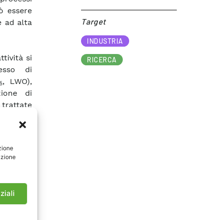
uò essere
Target​
 ad alta
INDUSTRIA
tività si
RICERCA
cesso di
, LWO),
δ
ione di
 trattate
messo di
 tramite
zione
azione
metriche
lussi di
ttile (di
ziali
ore ~800
ottenere