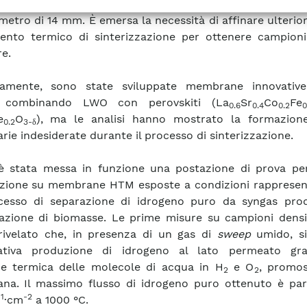
i con struttura asimmetrica a tenuta gas, di forma cir
metro di 14 mm. È emersa la necessità di affinare ulterio
ento termico di sinterizzazione per ottenere campioni
e.
elamente, sono state sviluppate membrane innovativ
 combinando LWO con perovskiti (La
Sr
Co
Fe
0.6
0.4
0.2
0
e
O
), ma le analisi hanno mostrato la formazione
0.2
3-δ
rie indesiderate durante il processo di sinterizzazione.
 è stata messa in funzione una postazione di prova per
ione su membrane HTM esposte a condizioni rappresent
cesso di separazione di idrogeno puro da syngas pro
cazione di biomasse. Le prime misure su campioni dens
ivelato che, in presenza di un gas di
sweep
umido, s
icativa produzione di idrogeno al lato permeato gra
ne termica delle molecole di acqua in H
e O
, promos
2
2
a. Il massimo flusso di idrogeno puro ottenuto è pari
1
-2
·cm
a 1000 °C.