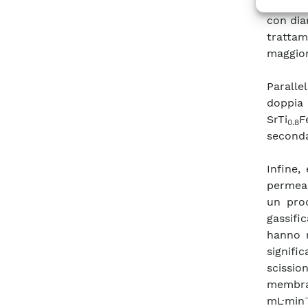
campion
con dia
trattam
maggior
Parall
doppia
SrTi
F
0.8
seconda
Infine,
permeaz
un pro
gassifi
hanno r
signif
scissio
membran
-
mL·min