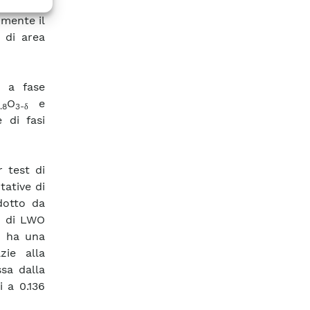
colare e
rmente il
 di area
e a fase
O
e
.8
3-δ
 di fasi
 test di
ative di
dotto da
i di LWO
i ha una
zie alla
sa dalla
 a 0.136