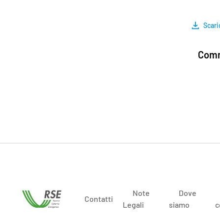
Scari
Comm
Note
Dove
Contatti
Legali
siamo
c