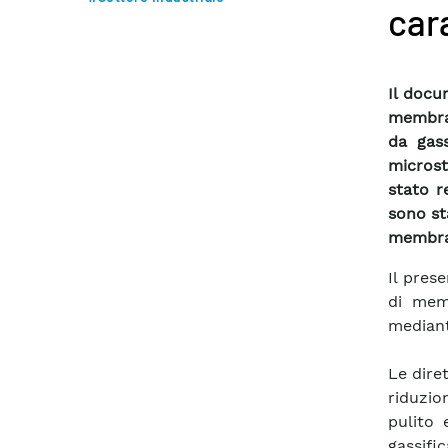
car
Il docu
membran
da gas
microst
stato r
sono st
membra
Il prese
di mem
mediant
Le dire
riduzio
pulito 
gassif