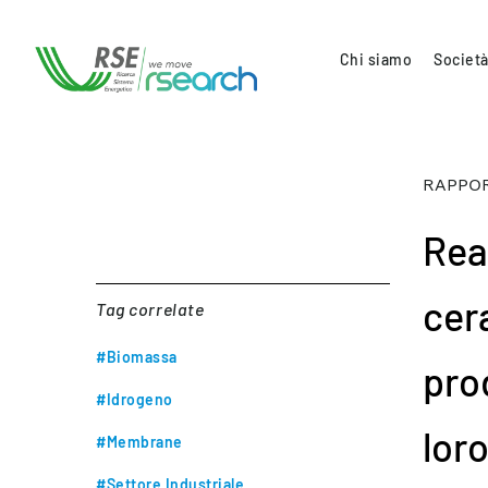
Chi siamo
Società
RAPPOR
Rea
cer
Tag correlate
#Biomassa
pro
#Idrogeno
lor
#Membrane
#Settore Industriale