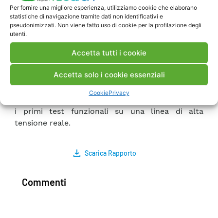
del dispositivo stesso. L’attività di quest’anno ha
Per fornire una migliore esperienza, utilizziamo cookie che elaborano
statistiche di navigazione tramite dati non identificativi e
riguardato la realizzazione del dispositivo
pseudonimizzati. Non viene fatto uso di cookie per la profilazione degli
completo per effettuare i primi test in campo. Il
utenti.
prototipo è stato testato con successo a livello
Accetta tutti i cookie
di laboratorio. I risultati ottenuti confermano la
capacità di questo strumento di fornire
Accetta solo i cookie essenziali
informazioni utili per il monitoraggio della linea
elettrica. Il sistema è in fase di sviluppo finale e
Cookie
Privacy
durante l’attività del prossimo anno sono previsti
i primi test funzionali su una linea di alta
tensione reale.
Scarica Rapporto
Commenti