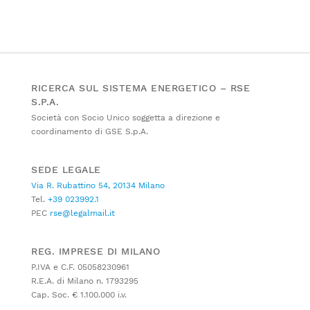
RICERCA SUL SISTEMA ENERGETICO – RSE
S.P.A.
Società con Socio Unico soggetta a direzione e
coordinamento di GSE S.p.A.
SEDE LEGALE
Via R. Rubattino 54, 20134 Milano
Tel.
+39 023992.1
PEC
rse@legalmail.it
REG. IMPRESE DI MILANO
P.IVA e C.F. 05058230961
R.E.A. di Milano n. 1793295
Cap. Soc. € 1.100.000 i.v.