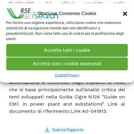
l’originalità dei rilievi consiste nella
contemporanea acquisizione di campi elettrici e
Gestione Consenso Cookie
magnetici in vicinanza di interruttori e
Per fornire una migliore esperienza, utilizziamo cookie che elaborano
sezionatori in manovra e delle correnti e tensioni
statistiche di navigazione tramite dati non identificativi e
sui circuiti CT, VT e sulla bobina di eccitazione.
pseudonimizzati. Non viene fatto uso di cookie per la profilazione degli
utenti.
Ciò grazie ad una vasta strumentazione ben
assortita (messa a disposizione dalle strutture
Accetta tutti i cookie
universitarie inglesi) connessa in fibra ottica con i
sistemi di acquisizione e di analisi dei dati.
Accetta solo i cookie essenziali
L’attività suddetta si inquadra nello studio della
compatibilità elettromagnetica dei sistemi di
Cookie
Privacy
automazione e controllo negli impianti di rete,
che si basa principalmente sull’analisi critica dei
temi sviluppati nella Guida Cigre N.124 "Guide on
EMC in power plant and substations”. Link al
documento di riferimento:Link A0-041913.
Scarica Rapporto