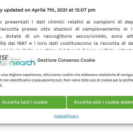
y updated on Aprile 7th, 2021 at 12:07 pm
 presentati i dati chimici relativi ai campioni di dep
raccolta presso otto stazioni di campionamento in It
ni, dotate di un raccoglitore secco/umido, sono at
ità dal 1987 e i loro dati costituiscono la raccolta di da
riodo in Italia. La stima del trend di ione solfato, nitrato
e pH viene perciò aggiornata al 2001; in particolare si 
Gestione Consenso Cookie
spetto alle osservazioni del 2000 e cioè la presenza di 
ressiva diminuzione della concentrazione di ione solfato e
e una migliore esperienza, utilizziamo cookie che elaborano statistiche di naviga
iminuzione di ione nitrato, in alcune stazioni si assiste 
ti non identificativi e pseudonimizzati. Non viene fatto uso di cookie per la profil
i.
o aumento delle concentrazioni medie di solfato e ni
delle diminuzioni dei valori medi di concentrazione di 
 quelli di pH sono aumentati ed ora sono prossimi alla neu
Accetta tutti i cookie
Accetta solo i cookie essen
Cookie
Privacy
ca Rapporto