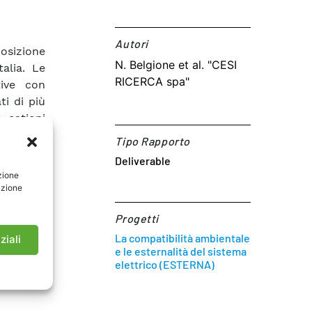
Autori​
osizione
N. Belgione et al. "CESI
alia. Le
RICERCA spa"
tive con
ti di più
, cationi
evidenzia
Tipo Rapporto
una lenta
Deliverable
 l’inizio
zione
ora ad un
azione
trato. A
solfato e
Progetti
tralità.
La compatibilità ambientale
ziali
e le esternalità del sistema
elettrico (ESTERNA)