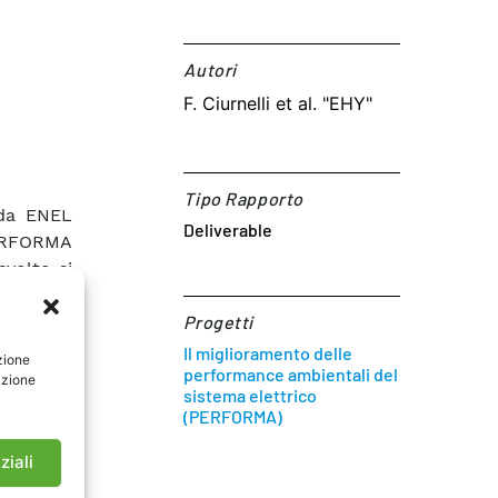
Autori​
F. Ciurnelli et al. "EHY"
Tipo Rapporto
 da ENEL
Deliverable
PERFORMA
svolte si
ocessi di
tudio dei
Progetti
sa della
Il miglioramento delle
zione
performance ambientali del
zate le
azione
sistema elettrico
 qualità
(PERFORMA)
rante le
svolta da
ziali
 rilievo