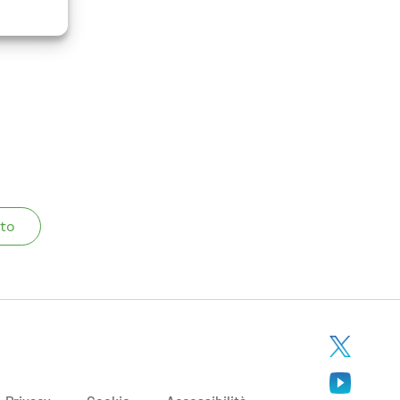
 analisi
to