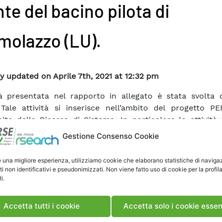
te del bacino pilota di
molazzo (LU).
y updated on Aprile 7th, 2021 at 12:32 pm
ità presentata nel rapporto in allegato è stata svolta
Tale attività si inserisce nell’ambito del progetto 
bito della Ricerca di Sistema. In particolare le attività 
ano nell’Attività 7 del Progetto PERFORMA: Studio dei pr
Gestione Consenso Cookie
ento dei serbatoi idroelettrici. Tale attività riguarda lo s
si di interrimento dei serbatoi idroelettrici cau
e una migliore esperienza, utilizziamo cookie che elaborano statistiche di naviga
zione della capacità di invaso, e vengono analiz
ti non identificativi e pseudonimizzati. Non viene fatto uso di cookie per la profil
i.
ogie per la valutazione quantitativa del degrado della
cque e dell’habitat fluviale a valle del serbatoio du
oni di svaso o sfangamento. In tale contesto l’attività 
Accetta tutti i cookie
Accetta solo i cookie essen
 Hydro descritta in questo rapporto si riferisce al