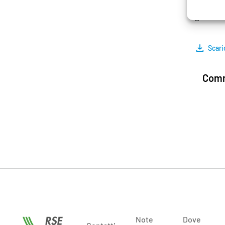
topogra
granulo
Scari
Comm
Note
Dove