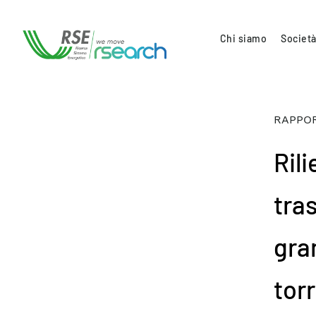
Chi siamo
Società
RAPPOR
Ril
tras
gra
tor