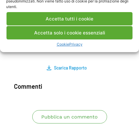
pseudonimizzati. Non viene fatto uso di cookie per la profilazione degli
connesso all’impianto. SI ritiene che la
utenti.
dimostrazione ottenuta della validità di tale
Accetta tutti i cookie
metodologia nel quadro di un approccio
diagnostico integrato sia facilmente estendibile
Accetta solo i cookie essenziali
ad altri componenti essenziali, quindi ad esempio
la turbina a gas. Link al documento di
Cookie
Privacy
riferimento: A3-013632.pdf
Scarica Rapporto
Commenti
Pubblica un commento