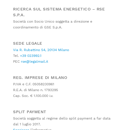
RICERCA SUL SISTEMA ENERGETICO – RSE
S.P.A.
Società con Socio Unico soggetta a direzione e
coordinamento di GSE S.p.A.
SEDE LEGALE
Via R. Rubattino 54, 20134 Milano
Tel.
+39 023992.1
PEC
rse@legalmail.it
REG. IMPRESE DI MILANO
P.IVA e C.F. 05058230961
R.E.A. di Milano n. 1793295
Cap. Soc. € 1.100.000 i.v.
SPLIT PAYMENT
Società soggetta al regime dello split payment a far data
dal 1 luglio 2017.
Scaricare
l’informativa