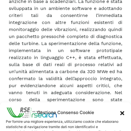
anziché in base a scadenziari. La funzione è stata
sviluppata in un ambiente software e adottando
criteri tali da consentirne l’immediata
integrazione con altre funzioni esistenti di
monitoraggio delle vibrazioni, realizzando quindi
un pacchetto pressochè completo di diagnostica
delle turbine. La sperimentazione della funzione,
implementata in un software prototipale
realizzato in linguaggio C++, è stata effettuata,
sulla base di dati reali di processo relativi ad
un’unità alimentata a carbone da 320 MWe ed ha
confermato la validità dell’approccio integrato,
pur evidenziandone alcuni aspetti critici, che
vanno tenuti in adeguata considerazione. Nel
corso della sperimentazione sono state
apportate variazioni alla versione iniziale per
Gestione Consenso Cookie
renderne più agevole l’utilizzo e per meglio
adattarla a dati reali di impianto in esercizio,
Per fornire una migliore esperienza, utilizziamo cookie che elaborano
statistiche di navigazione tramite dati non identificativi e
disponibili tramite un sistema di acquisizione dati