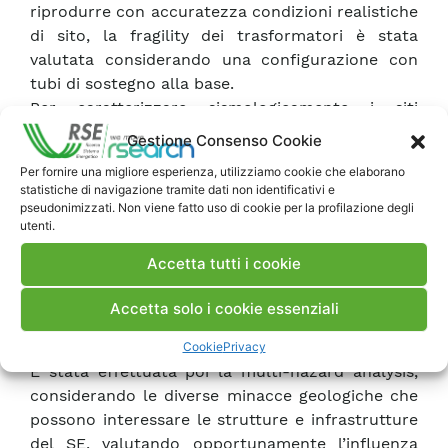
riprodurre con accuratezza condizioni realistiche
di sito, la fragility dei trasformatori è stata
valutata considerando una configurazione con
tubi di sostegno alla base.
Per caratterizzare sismologicamente i siti
d’indagine, studiare i risentimenti sul territorio
Gestione Consenso Cookie
delle intensità simiche e definire gli spettri di
Per fornire una migliore esperienza, utilizziamo cookie che elaborano
risposta del terreno sia secondo le Norme
statistiche di navigazione tramite dati non identificativi e
Tecniche delle Costruzioni vigenti sia secondo
pseudonimizzati. Non viene fatto uso di cookie per la profilazione degli
utenti.
opportune relazioni di amplificazione valide per
l’Italia, sono stati aggiornati i cataloghi e le
Accetta tutti i cookie
mappe dell’applicativo sismologico GISEQ
sviluppato nella Ricerca di Sistema considerando
Accetta solo i cookie essenziali
il catalogo CPTI15 e la mappa della
classificazione sismica d’Italia.
Cookie
Privacy
È stata effettuata poi la multi-hazard analysis,
considerando le diverse minacce geologiche che
possono interessare le strutture e infrastrutture
del SE, valutando opportunamente l’influenza