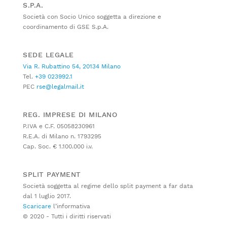
S.P.A.
Società con Socio Unico soggetta a direzione e
coordinamento di GSE S.p.A.
SEDE LEGALE
Via R. Rubattino 54, 20134 Milano
Tel.
+39 023992.1
PEC
rse@legalmail.it
REG. IMPRESE DI MILANO
P.IVA e C.F. 05058230961
R.E.A. di Milano n. 1793295
Cap. Soc. € 1.100.000 i.v.
SPLIT PAYMENT
Società soggetta al regime dello split payment a far data
dal 1 luglio 2017.
Scaricare
l’informativa
© 2020 - Tutti i diritti riservati