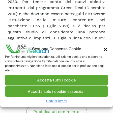
2030. Per tenere conto dei nuovi obiettivi
introdotti dal programma Green Deal (Dicembre
2019) e che dovranno essere perseguiti attraverso
l’attuazione delle misure contenute nel
pacchetto FF55 (Luglio 2021) si è deciso per
questo studio di considerare una potenza
aggiuntiva di impianti FER già in linea con i nuovi
obiettivi comunitari definiti nel pacchetto “Fit for
Gestione Consenso Cookie
55” e quindi superiore a quella pianificata nel
PNIEC.
Per fornire una migliore esperienza, utilizziamo cookie che elaborano
statistiche di navigazione tramite dati non identificativi e
pseudonimizzati. Non viene fatto uso di cookie per la profilazione degli
utenti.
Scarica Rapporto
Accetta tutti i cookie
Commenti
Accetta solo i cookie essenziali
Cookie
Privacy
Pubblica un commento