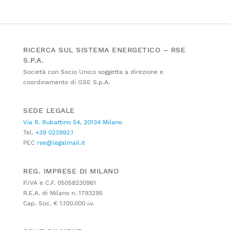
RICERCA SUL SISTEMA ENERGETICO – RSE
S.P.A.
Società con Socio Unico soggetta a direzione e
coordinamento di GSE S.p.A.
SEDE LEGALE
Via R. Rubattino 54, 20134 Milano
Tel.
+39 023992.1
PEC
rse@legalmail.it
REG. IMPRESE DI MILANO
P.IVA e C.F. 05058230961
R.E.A. di Milano n. 1793295
Cap. Soc. € 1.100.000 i.v.