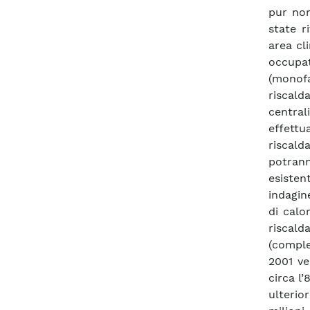
pur non
state r
area cl
occupa
(monofa
riscal
central
effettu
riscal
potrann
esisten
indagin
di calo
riscald
(comple
2001 ve
circa l
ulterio