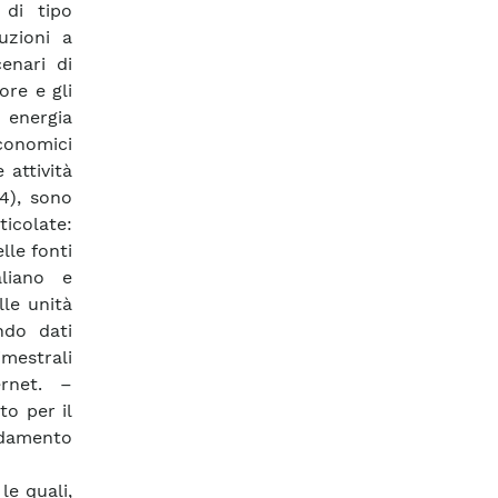
 di tipo
uzioni a
enari di
ore e gli
 energia
conomici
 attività
4), sono
icolate:
lle fonti
aliano e
lle unità
ndo dati
imestrali
ernet. –
to per il
ldamento
le quali,