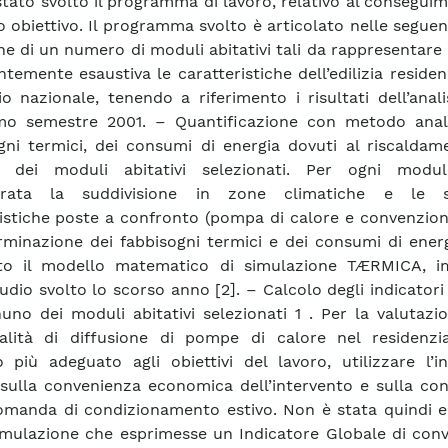
stato svolto il programma di lavoro, relativo al consegui
 obiettivo. Il programma svolto è articolato nelle seguent
ne di un numero di moduli abitativi tali da rappresentare
ntemente esaustiva le caratteristiche dell’edilizia residen
rio nazionale, tenendo a riferimento i risultati dell’anali
mo semestre 2001. – Quantificazione con metodo anali
gni termici, dei consumi di energia dovuti al riscaldam
 dei moduli abitativi selezionati. Per ogni modu
erata la suddivisione in zone climatiche e le so
istiche poste a confronto (pompa di calore e convenzion
rminazione dei fabbisogni termici e dei consumi di ener
ato il modello matematico di simulazione TÆRMICA, i
udio svolto lo scorso anno [2]. – Calcolo degli indicatori 
uno dei moduli abitativi selezionati 1 . Per la valutazi
alità di diffusione di pompe di calore nel residenzia
o più adeguato agli obiettivi del lavoro, utilizzare l’i
sulla convenienza economica dell’intervento e sulla con
omanda di condizionamento estivo. Non è stata quindi e
mulazione che esprimesse un Indicatore Globale di conv