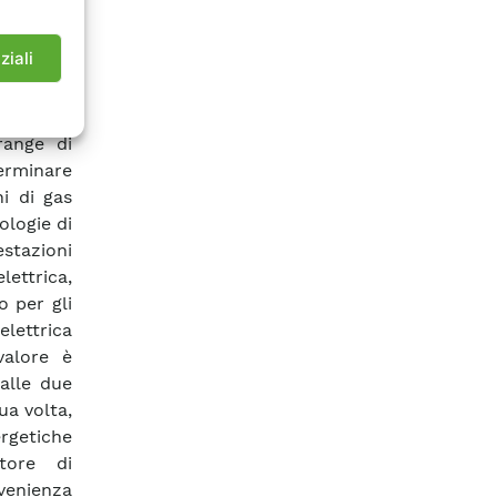
tuiti da
matiche
ziali
 possono
re per il
onali a
range di
terminare
i di gas
ologie di
stazioni
ettrica,
o per gli
elettrica
valore è
dalle due
ua volta,
rgetiche
atore di
enienza