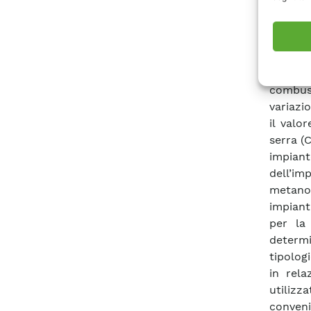
di Con
coeffi
semplif
favorir
riscal
combust
variazi
il valo
serra (C
impian
dell’im
metano,
impiant
per la
determi
tipolog
in rela
utiliz
conven