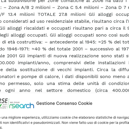
. La suddivisione per zone climatiche al 2006 ha dato i
ti: – Zona A/B 2 milioni – Zona C 5.4 milioni – Zona D 7 
F 13.4 milioni TOTALE 27.8 milioni Gli alloggi occup
 considerati ad uso residenziale stabile, risultano circa l
Gli alloggi riscaldati e occupati risultano pari a circa il
degli alloggi occupati. Gli alloggi occupati sono così sudd
e di età costruttiva: – antecedente al 1945: ≈25 % del to
do 1946-1971: ≈40 % del totale 2001 – successivo al 197
ale 2001 Gli impianti di nuova realizzazione sono stati s
00.000 impianti/anno, comprensivi delle installazioni 
 e della sostituzione di vecchi impianti. Circa la diff
onatori e pompe di calore, i dati disponibili sono meno a
no permesso, solo una stima delle unità di condizi
e ogni anno nel settore domestico (circa 400.00
uale di ripartizione tra Nord e Sud.
Gestione Consenso Cookie
i energetiche sono costituite dal metano, gasolio, GPL,
a. Nelle nuove abitazioni il metano copre l’86 %, il gasolio
a elettrica il 3 %, con forti disomogeneità territoriali do
e una migliore esperienza, utilizziamo cookie che elaborano statistiche di naviga
ti non identificativi e pseudonimizzati. Non viene fatto uso di cookie per la profil
o della rete di distribuzione del metano. Definizione di I
i.