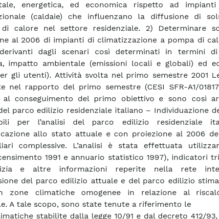
tale, energetica, ed economica rispetto ad impianti
ionale (caldaie) che influenzano la diffusione di sol
i calore nel settore residenziale. 2) Determinare sc
one al 2006 di impianti di climatizzazione a pompa di cal
 derivanti dagli scenari così determinati in termini di
a, impatto ambientale (emissioni locali e globali) ed e
per gli utenti). Attività svolta nel primo semestre 2001 Le
ate nel rapporto del primo semestre (CESI SFR-A1/01817
e al conseguimento del primo obiettivo e sono così art
del parco edilizio residenziale italiano – Individuazione de
bili per l’analisi del parco edilizio residenziale it
icazione allo stato attuale e con proiezione al 2006 de
iari complessive. L’analisi è stata effettuata utilizza
censimento 1991 e annuario statistico 1997), indicatori tr
dilizia e altre informazioni reperite nella rete int
sione del parco edilizio attuale e del parco edilizio stima
n zone climatiche omogenee in relazione al risca
le. A tale scopo, sono state tenute a riferimento le
imatiche stabilite dalla legge 10/91 e dal decreto 412/93, 