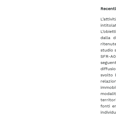
Recentl
L’atti
intitola
L’obiet
dalla d
ritenute
studio 
SFR-A0/
seguent
diffusi
svolto 
relazio
immobili
modalit
territo
fonti e
individ