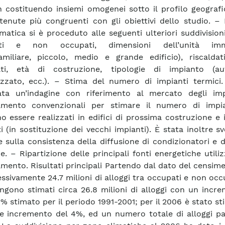
 costituendo insiemi omogenei sotto il profilo geografi
itenute più congruenti con gli obiettivi dello studio. –
imatica si è proceduto alle seguenti ulteriori suddivisioni
ti e non occupati, dimensioni dell’unità immo
miliare, piccolo, medio e grande edificio), riscalda
dati, età di costruzione, tipologie di impianto (a
izzato, ecc.). – Stima del numero di impianti termici.
ata un’indagine con riferimento al mercato degli imp
damento convenzionali per stimare il numero di impi
o essere realizzati in edifici di prossima costruzione e i
ti (in sostituzione dei vecchi impianti). È stata inoltre s
e sulla consistenza della diffusione di condizionatori e
re. – Ripartizione delle principali fonti energetiche utili
amento. Risultati principali Partendo dal dato del censim
ssivamente 24.7 milioni di alloggi tra occupati e non occu
ngono stimati circa 26.8 milioni di alloggi con un incr
’8% stimato per il periodo 1991-2001; per il 2006 è stato s
re incremento del 4%, ed un numero totale di alloggi pa