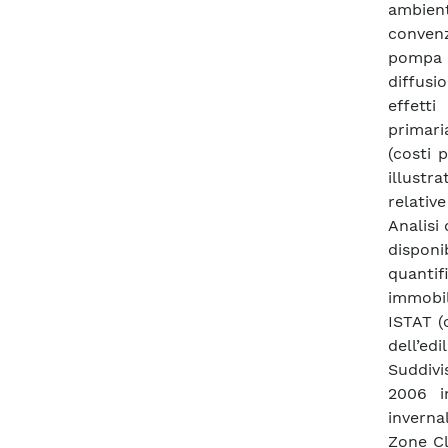
ambien
convenz
pompa d
diffusi
effetti
primari
(costi 
illustr
relativ
Analisi 
disponi
quantif
immobil
ISTAT (
dell’e
Suddivi
2006 i
inverna
Zone Cl