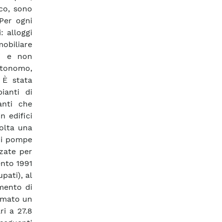
co, sono
 Per ogni
: alloggi
biliare
ti e non
utonomo,
 È stata
ianti di
anti che
n edifici
volta una
 di pompe
zzate per
ento 1991
pati), al
emento di
timato un
ri a 27.8