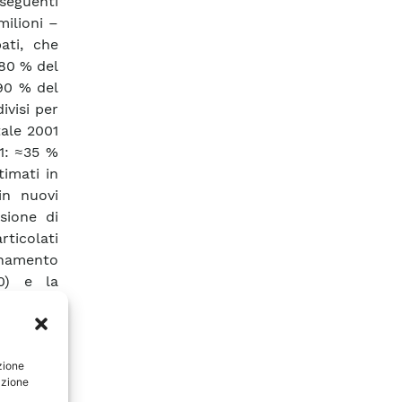
 seguenti
milioni –
ati, che
’80 % del
 90 % del
ivisi per
tale 2001
1: ≈35 %
timati in
in nuovi
usione di
rticolati
onamento
0) e la
 energia
 il 10 %,
vute allo
zione
azione
ndicatori