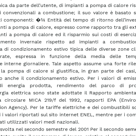
ca da parte dell’utente, di impianti a pompa di calore ri
i convenzionali a combustione; il suo valore è basato s
i componenti: �¾ Entità del tempo di ritorno dell’inve
anti a pompa di calore, espresso come rapporto tra gli ex
anti a pompa di calore ed il risparmio sui costi di eserciz
damento invernale rispetto ad impianti a combust
a di condizionamento estivo tipica delle diverse zone c
erate, espressa in funzione della media delle tem
 interne giornaliere. Tale aspetto assume una forte ril
la pompa di calore si giustifica, in gran parte dei casi
to anche il condizionamento estivo. Per i valori di emis
di energia prodotta, rendimento del parco di pro
ergia elettrica sono state adottate il Rapporto ambient
a circolare MICA 219/f del 1992, rapporti EPA (Envir
ion Agency). Per le tariffe elettriche e dei combustibili s
 i valori riportati sul sito internet ENEL, mentre per i com
ti utilizzati valori medi nazionali.
à svolta nel secondo semestre del 2001 Per il secondo sem