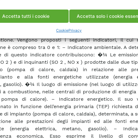
venienza Gli indicatori di convenienza sono costi
cienti numerici, calcolati con formulazioni mate
Accetta tutti i cookie
Accetta solo i cookie essen
icate, che tengono in considerazione i vari aspetti che
e od ostacolare la diffusione di impianti a pompa di calo
Cookie
Privacy
damento invernale rispetto ad impianti convenzi
ione. Vengono proposti i seguenti indicatori, il cui 
one è compreso tra 0 e 1: – Indicatore ambientale. A de
re di questo indicatore contribuiscono: �¾ Le emission
O 2 ) e di inquinanti (SO 2 , NO x ) prodotte dalle due tip
to (pompa di calore, caldaia) in relazione alle pre
pianto e alla fonti energetiche utilizzate (energia el
 gasolio). �¾ Il luogo di emissione (nel luogo di utilizz
i a combustione, nelle centrali di produzione di energia 
 pompa di calore). – Indicatore energetico. Il suo 
nato in funzione dell’energia primaria (TEP) richiesta 
ie di impianto (pompa di calore, caldaia), determinata, a s
zione alle prestazioni degli impianti ed alle fonti ene
zate (energia elettrica, metano, gasolio). – Indic
ienza economica. Esso esprime il livello di conv