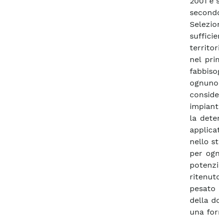
2001 è 
secondo
Selezio
sufficie
territo
nel pri
fabbiso
ognuno
consid
impiant
la dete
applic
nello st
per ogn
potenzi
ritenut
pesato 
della d
una for