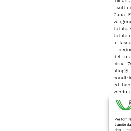
milioni
risulta
Zona E/
vengono
totale. 
totale 
le fasc
– perio
del tot
circa 7
alloggi
condizi
ed han
vendut
percent
Le font
elettric
l’energi
Per fornir
tramite da
svilupp
degli utent