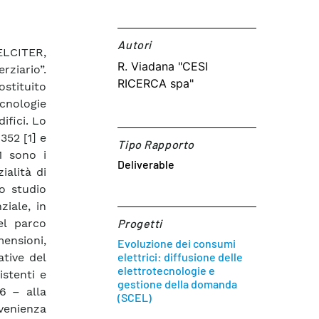
Autori​
ELCITER,
R. Viadana "CESI
rziario”.
RICERCA spa"
ostituito
cnologie
ifici. Lo
352 [1] e
Tipo Rapporto
01 sono i
Deliverable
ialità di
lo studio
ziale, in
el parco
Progetti
mensioni,
Evoluzione dei consumi
elettrici: diffusione delle
tive del
elettrotecnologie e
istenti e
gestione della domanda
6 – alla
(SCEL)
venienza