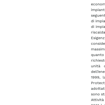
economi
impiant
seguent
di impi
di impi
riscal
Esigenz
consid
massime
quanto 
richies
unità 
dell’en
1999, l
Protect
adottati
sono sta
Attivit