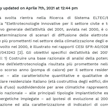
y updated on Aprile 7th, 2021 at 12:44 pm
vità svolta rientra nella Ricerca di Sistema ELTEC/
ta “Elettrotecnologie innovative per il settore civile e te
tivo generale dell’attività del 2001, avviata nel 2000, è c
eterminazione di scenari di diffusione delle elettrote
 più promettenti nel settore della climatizzazione degli ed
svolto nel 2000, è illustrato nei rapporti CESI SFR-A0/028
043242 [2]. Gli obiettivi specifici dell’attività del 20
i: 1) Costruire una base razionale di analisi della potenz
one dell’elettrotecnologia risultata più promettente nel
lo scorso anno (pompa di calore) per il settore residen
ne: – alle caratteristiche quantitative e qualitative d
are residenziale italiano (età costruttiva degli edifici, di
à d’uso) suddividendole per aree climatiche rappresenta
rio nazionale – alle principali tipologie impiantistiche es
nergetiche impiegate – ad ipotesi di evoluzione al 200
uazione ed alla caratterizzazione di indicatori di con