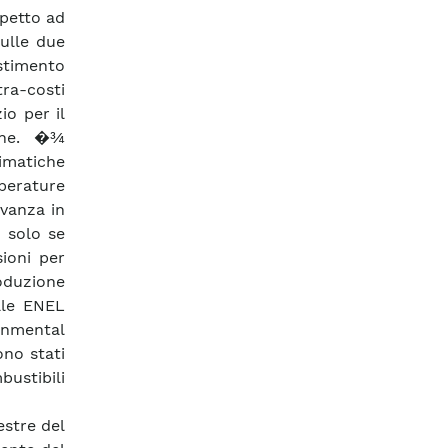
spetto ad
ulle due
stimento
tra-costi
io per il
ione. �¾
limatiche
perature
evanza in
, solo se
sioni per
duzione
ale ENEL
onmental
ono stati
bustibili
estre del