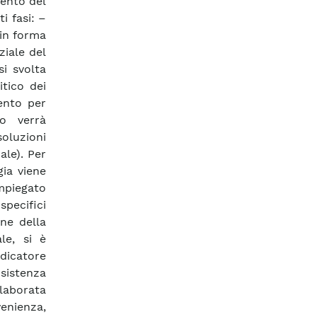
mento del
i fasi: –
 in forma
ziale del
si svolta
tico dei
ento per
lo verrà
luzioni
ale). Per
gia viene
mpiegato
specifici
one della
le, si è
ndicatore
sistenza
laborata
enienza,