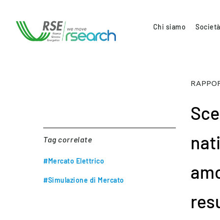
Chi siamo
Società
RAPPOR
Sce
nat
Tag correlate
#Mercato Elettrico
amo
#Simulazione di Mercato
resu