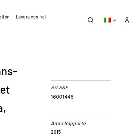
ation
Lavora con noi
ans-
et
Rif.RSE​
16001446
a,
Anno Rapporto
2015