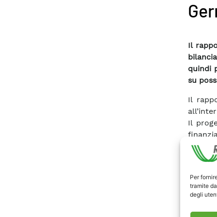
Ger
Il rapp
bilanci
quindi p
su possi
Il rapp
all’inte
Il prog
finanzi
meccan
Europeo
power 
Per fornir
trasmis
tramite da
Nel cor
degli utent
stato t
state sv