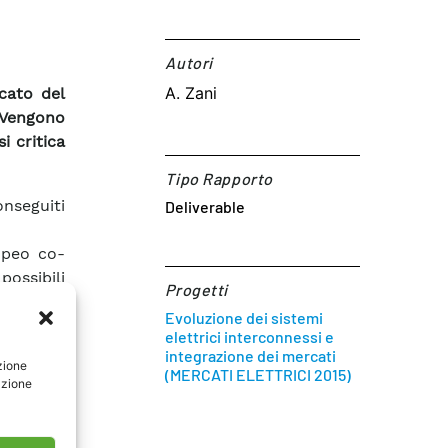
Autori​
A. Zani
rcato del
 Vengono
i critica
Tipo Rapporto
onseguiti
Deliverable
opeo co-
possibili
Progetti
nto pan-
Evoluzione dei sistemi
ti
virtual
elettrici interconnessi e
rete di
integrazione dei mercati
zione
(MERCATI ELETTRICI 2015)
azione
iamento è
oni sono
. Pur nei