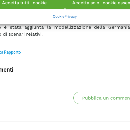
Accetta tutti i cookie
Accetta solo i cookie essen
delle ipotesi semplificative assunte nelle modellizzazi
ati emergono alcune indicazioni significative sul v
Cookie
Privacy
ibile mediante l’accoppiamento dei tre mercati. In seg
o è stata aggiunta la modellizzazione della Germani
 di scenari relativi.
ca Rapporto
enti
Pubblica un commen