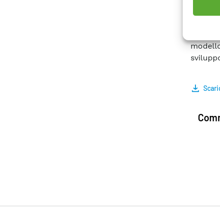
limiti 
risult
consegu
modell
sviluppo
Scari
Comm