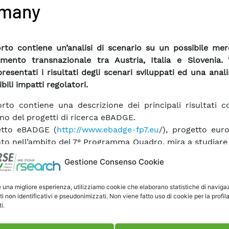
many
orto contiene un’analisi di scenario su un possibile me
amento transnazionale tra Austria, Italia e Slovenia.
resentati i risultati degli scenari sviluppati ed una analis
bili impatti regolatori.
orto contiene una descrizione dei principali risultati c
rno del progetti di ricerca eBADGE.
etto eBADGE (
http://www.ebadge-fp7.eu
/), progetto eur
ato nell’ambito del 7° Programma Quadro, mira a studiare 
ismi implementativi di un mercato del bilanciame
Gestione Consenso Cookie
 che sia anche in grado di integrare il ruolo dei cosiddet
plants
(VPP) e che ottimizzi l’allocazione della 
e una migliore esperienza, utilizziamo cookie che elaborano statistiche di naviga
sione trans-nazionale.
ti non identificativi e pseudonimizzati. Non viene fatto uso di cookie per la profil
so del 2015, il tool di simulazione del mercato del bilanc
i.
estato sotto responsabilità di RSE e numerose simulazi
olte con riferimento ai tre paesi: Austria, Italia e Slovenia