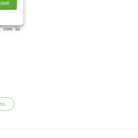
ziali
oni, dai
antaggio
uito, al
a con lo
to