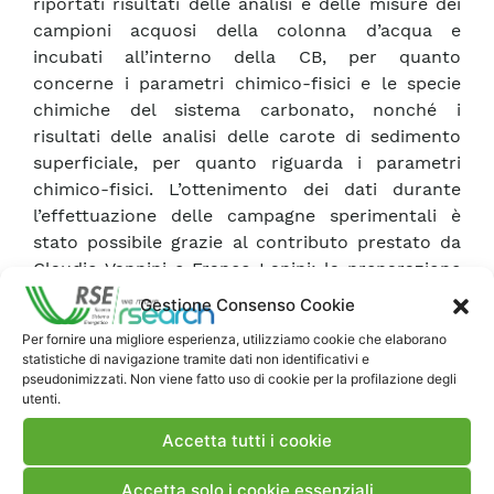
riportati risultati delle analisi e delle misure dei
campioni acquosi della colonna d’acqua e
incubati all’interno della CB, per quanto
concerne i parametri chimico-fisici e le specie
chimiche del sistema carbonato, nonché i
risultati delle analisi delle carote di sedimento
superficiale, per quanto riguarda i parametri
chimico-fisici. L’ottenimento dei dati durante
l’effettuazione delle campagne sperimentali è
stato possibile grazie al contributo prestato da
Claudio Vannini e Franco Lanini; la preparazione
del materiale e delle attrezzature utilizzate in
Gestione Consenso Cookie
campo è stata seguita dal personale del
Per fornire una migliore esperienza, utilizziamo cookie che elaborano
Laboratorio Chimico e Test Biologici di Piacenza;
statistiche di navigazione tramite dati non identificativi e
infine, l’elaborazione statistica e grafica dei dati è
pseudonimizzati. Non viene fatto uso di cookie per la profilazione degli
utenti.
stata eseguita da Costanza Scacchi, Alberto
Novo e Claudio Vannini.
Accetta tutti i cookie
Accetta solo i cookie essenziali