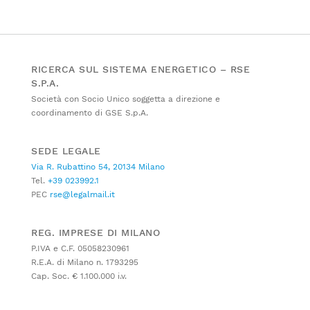
RICERCA SUL SISTEMA ENERGETICO – RSE
S.P.A.
Società con Socio Unico soggetta a direzione e
coordinamento di GSE S.p.A.
SEDE LEGALE
Via R. Rubattino 54, 20134 Milano
Tel.
+39 023992.1
PEC
rse@legalmail.it
REG. IMPRESE DI MILANO
P.IVA e C.F. 05058230961
R.E.A. di Milano n. 1793295
Cap. Soc. € 1.100.000 i.v.