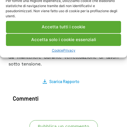
Per fornire una migliore esperienza, utilizziamo cookie che elaborano
con lo strumento diagnostico da utilizzare con
statistiche di navigazione tramite dati non identificativi e
tecniche di manutenzione sotto tensione. I
pseudonimizzati. Non viene fatto uso di cookie per la profilazione degli
risultati ottenuti durante il 2007 sono stati
utenti.
inoltre analizzati nell’ottica di fornire un
Accetta tutti i cookie
supporto prenormativo al CT 78 del CEI in vista
del contributo italiano al ciclo di manutenzione
Accetta solo i cookie essenziali
della norma internazionale che definisce i criteri
per la determinazione delle distanze di sicurezza
Cookie
Privacy
da mantenere durante l’effettuazione di lavori
sotto tensione.
Scarica Rapporto
Commenti
Pubblica un commento