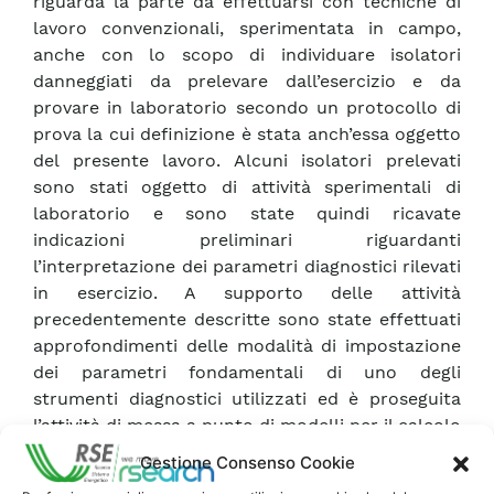
riguarda la parte da effettuarsi con tecniche di
lavoro convenzionali, sperimentata in campo,
anche con lo scopo di individuare isolatori
danneggiati da prelevare dall’esercizio e da
provare in laboratorio secondo un protocollo di
prova la cui definizione è stata anch’essa oggetto
del presente lavoro. Alcuni isolatori prelevati
sono stati oggetto di attività sperimentali di
laboratorio e sono state quindi ricavate
indicazioni preliminari riguardanti
l’interpretazione dei parametri diagnostici rilevati
in esercizio. A supporto delle attività
precedentemente descritte sono state effettuati
approfondimenti delle modalità di impostazione
dei parametri fondamentali di uno degli
strumenti diagnostici utilizzati ed è proseguita
l’attività di messa a punto di modelli per il calcolo
del campo elettrico lungo isolatori compositi,
Gestione Consenso Cookie
utili per l’interpretazione dei rilievi da effettuarsi