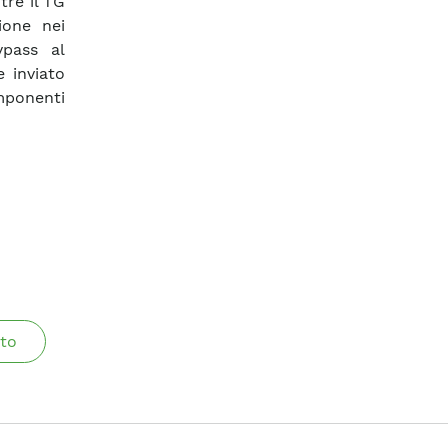
tre il TG
ione nei
ypass al
e inviato
mponenti
to