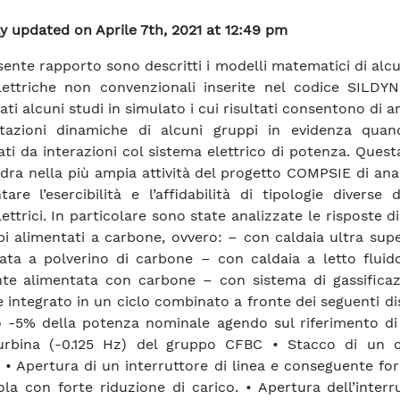
y updated on Aprile 7th, 2021 at 12:49 pm
sente rapporto sono descritti i modelli matematici di alc
ettriche non convenzionali inserite nel codice SILDY
ti alcuni studi in simulato i cui risultati consentono di a
stazioni dinamiche di alcuni gruppi in evidenza qua
ati da interazioni col sistema elettrico di potenza. Questa
adra nella più ampia attività del progetto COMPSIE di ana
tare l’esercibilità e l’affidabilità di tipologie diverse 
ettrici. In particolare sono state analizzate le risposte 
pi alimentati a carbone, ovvero: – con caldaia ultra supe
ata a polverino di carbone – con caldaia a letto fluido
nte alimentata con carbone – con sistema di gassificaz
 integrato in un ciclo combinato a fronte dei seguenti dis
 -5% della potenza nominale agendo sul riferimento di 
turbina (-0.125 Hz) del gruppo CFBC • Stacco di un c
• Apertura di un interruttore di linea e conseguente fo
sola con forte riduzione di carico. • Apertura dell’interr