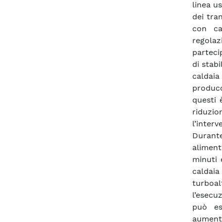
linea us
dei tra
con ca
regola
parteci
di stab
caldaia
produc
questi 
riduzi
l’inter
Durante
aliment
minuti 
calda
turboa
l’esecu
può es
aumenta