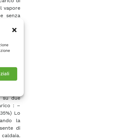
carico di
el vapore
re senza
re dotato
vapore in
pi brevi.
zione
ma o con
azione
sbilancio
i rifiuto
mulazioni
ziali
lvole non
ciente a
ità della
o su due
arico : –
(35%) Lo
ando la
sente di
 caldaia.