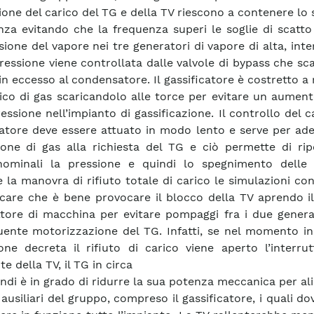
ione del carico del TG e della TV riescono a contenere lo 
nza evitando che la frequenza superi le soglie di scatto
sione del vapore nei tre generatori di vapore di alta, int
ressione viene controllata dalle valvole di bypass che sca
n eccesso al condensatore. Il gassificatore è costretto a r
ico di gas scaricandolo alle torce per evitare un aumen
essione nell’impianto di gassificazione. Il controllo del c
catore deve essere attuato in modo lento e serve per ad
one di gas alla richiesta del TG e ciò permette di rip
nominali la pressione e quindi lo spegnimento delle 
 la manovra di rifiuto totale di carico le simulazioni c
ficare che è bene provocare il blocco della TV aprendo il
ttore di macchina per evitare pompaggi fra i due genera
ente motorizzazione del TG. Infatti, se nel momento in
one decreta il rifiuto di carico viene aperto l’interru
 della TV, il TG in circa
ndi è in grado di ridurre la sua potenza meccanica per a
 ausiliari del gruppo, compreso il gassificatore, i quali d