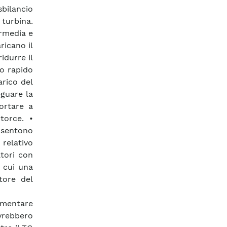
sbilancio
 turbina.
ermedia e
ricano il
idurre il
to rapido
arico del
eguare la
ortare a
torce. •
onsentono
 relativo
tori con
 cui una
ttore del
limentare
ovrebbero