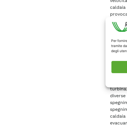
velocità
caldaia
provoca
problem
di valv
eccesso 
Per fornir
Nel ca
tramite da
attuator
degli utent
di pote
di cari
consent
modula
control
turbina
diverse
spegni
spegni
caldai
evacuar