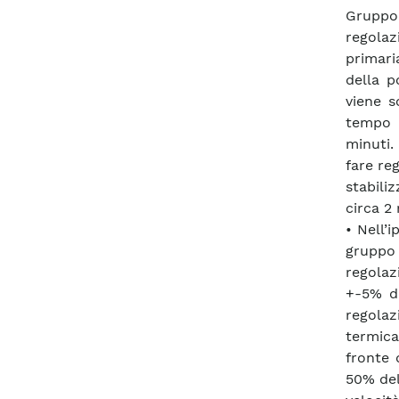
Gruppo
regolaz
primari
della p
viene s
tempo d
minuti.
fare re
stabili
circa 2 
• Nell’
gruppo
regola
+-5% de
regolaz
termica
fronte 
50% del