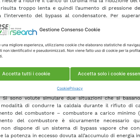
 riesce a ridurre il carico di turbina ma la riduzione del 
 risulta troppo lenta e quindi l’aumento di pressione d
 l’intervento del bypass al condensatore. Per supera
i questo transitorio il sistema di bypass dovrebbe esse
Gestione Consenso Cookie
ole di controllo molto rapide e modulanti per scaricare il 
fino alla stabilizzazione della pressione in caldaia in tem
e una migliore esperienza, utilizziamo cookie che elaborano statistiche di naviga
so invece di valvole di bypass controllate a program
ti non identificativi e pseudonimizzati. Non viene fatto uso di cookie per la profil
i più lenti si consiglia di definire una soglia di "massimo 
i.
nza ammissibile" che attivi l’intervento della procedura d
co. • Durante la manovra di rifiuto totale di carico le si
Accetta tutti i cookie
Accetta solo i cookie essen
ono di verificare che anche un sistema di bypass con va
nti e non particolarmente veloci può essere suffi
Cookie
Privacy
lare la pressione di caldaia e conseguentemente la veloc
. Si sono volute simulare due situazioni che si basan
 modalità di condurre la caldaia durante il rifiuto di c
mento del combustore – combustore a carico minimo 
mento del combustore è sicuramente necessario qu
a non dispone di un sistema di bypass vapore che con
e la potenza in eccesso dovuta all’accumulo di energia in