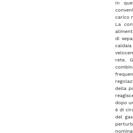
In que
conveni
carico 
La con
aliment
di sepa
caldaia
velocem
rete. 
combina
frequen
regola
della p
reagisc
dopo un 
è di ci
del gas
perturb
nomina