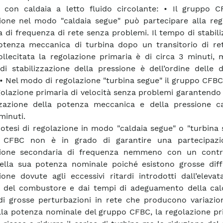
 con caldaia a letto fluido circolante: • Il gruppo 
ione nel modo "caldaia segue" può partecipare alla reg
a di frequenza di rete senza problemi. Il tempo di stabil
otenza meccanica di turbina dopo un transitorio di ret
ollecitata la regolazione primaria è di circa 3 minuti, 
i stabilizzazione della pressione è dell’ordine delle d
 • Nel modo di regolazione "turbina segue" il gruppo CFBC
golazione primaria di velocità senza problemi garantendo
zzazione della potenza meccanica e della pressione ca
minuti.
ipotesi di regolazione in modo "caldaia segue" o "turbina s
 CFBC non è in grado di garantire una partecipazi
zione secondaria di frequenza nemmeno con un contr
lla sua potenza nominale poiché esistono grosse diffi
ione dovute agli eccessivi ritardi introdotti dall’elevat
 del combustore e dai tempi di adeguamento della cald
di grosse perturbazioni in rete che producono variazion
la potenza nominale del gruppo CFBC, la regolazione pri