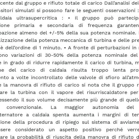
cente dal gruppo e rifiuto totale di carico Dall’analisi dei 
nsitori simulati si possono fare le seguenti osservazioni
ldaia ultrasupercritica : • Il gruppo può partecip
zione primaria e secondaria di frequenza garante
pazione almeno del +/-5% della sua potenza nominale. 
ilizzazione della potenza meccanica di turbina e delle pre
 è dell’ordine di 1 minuto. • A fronte di perturbazioni in
ono variazioni di 30-50% della potenza nominale del
è in grado di ridurre rapidamente il carico di turbina, 
one del carico di caldaia risulta troppo lenta pr
vento a volte incontrollato delle valvole di sfioro all’atm
 la manovra di rifiuto di carico si nota che il gruppo 
are la turbina con il vapore del risurriscaldatore per
essendo il suo volume decisamente più grande di quell
ia convenzionale. La maggior autonomia del
lternatore a caldaia spenta aumenta i margini di t
zione della procedura di ripiego sul sistema di avviame
sere considerato un aspetto positivo perché verr
re la probabilità di riuscita della manovra di rifiuto d