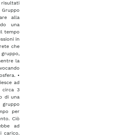
risultati
 : Gruppo
are alla
ndo una
Il tempo
ssioni in
 rete che
 gruppo,
mentre la
ovocando
osfera. •
riesce ad
 circa 3
o di una
 gruppo
empo per
nto. Ciò
ebbe ad
i carico.