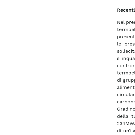
Recentl
Nel pre
termoel
presenta
le pre
sollecit
si inqu
confron
termoel
di grup
aliment
circola
carbone
Gradino
della 
234MW. 
di un’i