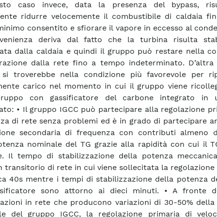
sto caso invece, data la presenza del bypass, ris
ente ridurre velocemente il combustibile di caldaia fi
minimo consentito e sfiorare il vapore in eccesso al cond
venienza deriva dal fatto che la turbina risulta sta
ata dalla caldaia e quindi il gruppo può restare nella c
razione dalla rete fino a tempo indeterminato. D’altra 
 si troverebbe nella condizione più favorevole per ri
ente carico nel momento in cui il gruppo viene ricolleg
Gruppo con gassificatore del carbone integrato in 
to: • Il gruppo IGCC può partecipare alla regolazione pr
za di rete senza problemi ed è in grado di partecipare a
zione secondaria di frequenza con contributi almeno 
otenza nominale del TG grazie alla rapidità con cui il 
e. Il tempo di stabilizzazione della potenza meccanic
transitorio di rete in cui viene sollecitata la regolazione
rca 40s mentre i tempi di stabilizzazione della potenza d
sificatore sono attorno ai dieci minuti. • A fronte d
azioni in rete che producono variazioni di 30-50% della
le del gruppo IGCC, la regolazione primaria di veloc