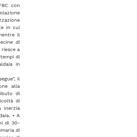
CFBC con
olazione
izzazione
e in cui
mentre il
ecine di
 riesce a
 tempi di
ldaia in
egue", il
one alla
ibuto di
coltà di
a inerzia
aia. • A
i di 30-
maria di