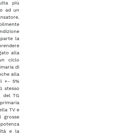
ulta più
no ad un
ensatore.
bilmente
ondizione
parte la
prendere
ato alla
un ciclo
imaria di
nche alla
di +- 5%
TG stesso
a del TG
 primaria
ella TV e
i grosse
 potenza
ità e la