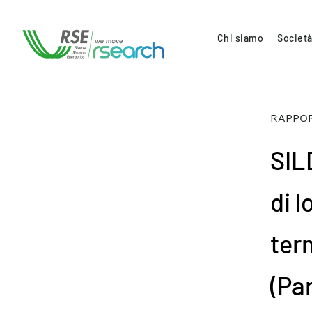
Chi siamo
Società
RAPPOR
SIL
di 
ter
(Par