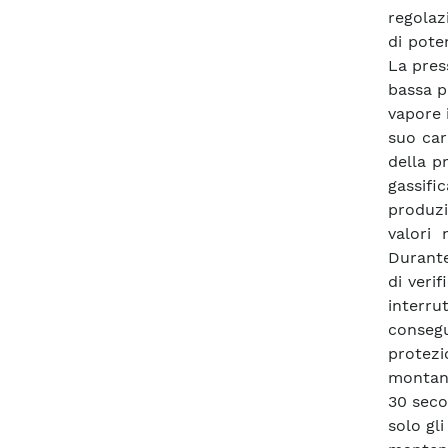
regolaz
di pote
La pres
bassa p
vapore i
suo car
della pr
gassifi
produzi
valori 
Durante
di veri
interru
consegu
protezi
montante
30 seco
solo gli