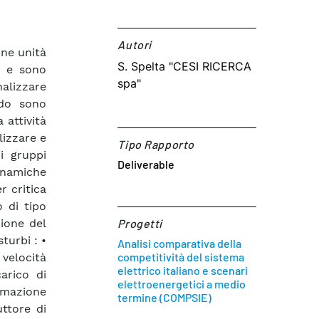
Autori​
une unità
S. Spelta "CESI RICERCA
N e sono
spa"
nalizzare
ndo sono
 attività
lizzare e
Tipo Rapporto
di gruppi
Deliverable
dinamiche
r critica
 di tipo
ione del
Progetti
turbi : •
Analisi comparativa della
competitività del sistema
velocità
elettrico italiano e scenari
arico di
elettroenergetici a medio
rmazione
termine (COMPSIE)
uttore di