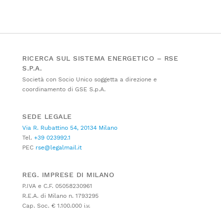
RICERCA SUL SISTEMA ENERGETICO – RSE
S.P.A.
Società con Socio Unico soggetta a direzione e
coordinamento di GSE S.p.A.
SEDE LEGALE
Via R. Rubattino 54, 20134 Milano
Tel.
+39 023992.1
PEC
rse@legalmail.it
REG. IMPRESE DI MILANO
P.IVA e C.F. 05058230961
R.E.A. di Milano n. 1793295
Cap. Soc. € 1.100.000 i.v.