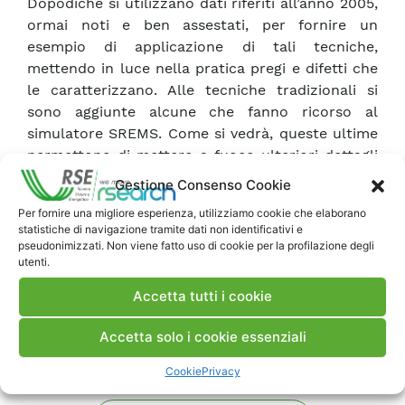
Dopodichè si utilizzano dati riferiti all’anno 2005,
ormai noti e ben assestati, per fornire un
esempio di applicazione di tali tecniche,
mettendo in luce nella pratica pregi e difetti che
le caratterizzano. Alle tecniche tradizionali si
sono aggiunte alcune che fanno ricorso al
simulatore SREMS. Come si vedrà, queste ultime
permettono di mettere a fuoco ulteriori dettagli
ed arrivare a conclusioni che difficilmente
Gestione Consenso Cookie
potrebbero trarre senza l’ausilio di strumenti di
Per fornire una migliore esperienza, utilizziamo cookie che elaborano
simulazione.
statistiche di navigazione tramite dati non identificativi e
pseudonimizzati. Non viene fatto uso di cookie per la profilazione degli
utenti.
Scarica Rapporto
Accetta tutti i cookie
Commenti
Accetta solo i cookie essenziali
Cookie
Privacy