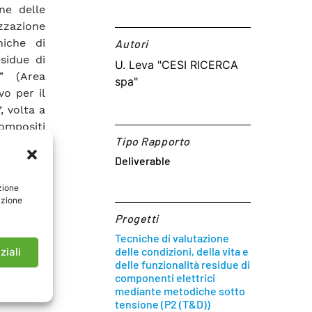
ne delle
izzazione
niche di
Autori​
esidue di
U. Leva "CESI RICERCA
” (Area
spa"
vo per il
, volta a
ompositi
Tipo Rapporto
etti. La
 in zone
Deliverable
numero di
zione
l metodo,
azione
di misure
Progetti
e affetti
Tecniche di valutazione
delle condizioni, della vita e
ziali
delle funzionalità residue di
componenti elettrici
mediante metodiche sotto
tensione (P2 (T&D))