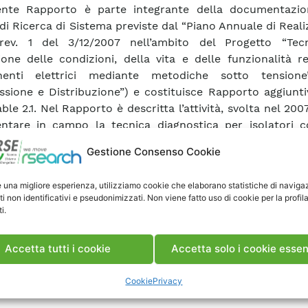
sente Rapporto è parte integrante della documentazio
à di Ricerca di Sistema previste dal “Piano Annuale di Real
rev. 1 del 3/12/2007 nell’ambito del Progetto “Tec
ione delle condizioni, della vita e delle funzionalità r
enti elettrici mediante metodiche sotto tensione
ssione e Distribuzione”) e costituisce Rapporto aggiunti
ble 2.1. Nel Rapporto è descritta l’attività, svolta nel 2007
ntare in campo la tecnica diagnostica per isolatori c
 sul rilievo di immagini nel campo degli ultraviol
Gestione Consenso Cookie
ntazione è stata effettuata su linee 132/150 kV ubicate
nti del territorio nazionale e in servizio da un diverso 
e una migliore esperienza, utilizziamo cookie che elaborano statistiche di naviga
e attività hanno permesso di verificare l’applicabilità de
ti non identificativi e pseudonimizzati. Non viene fatto uso di cookie per la profil
ofondire alcune problematiche relative alla conduzione 
i.
o e di individuare alcuni isolatori che potrebbero esser
i di tipo conduttivo.
Accetta tutti i cookie
Accetta solo i cookie essen
Cookie
Privacy
ca Rapporto