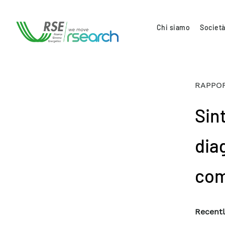
Chi siamo
Società
RAPPOR
Sint
dia
com
Recentl