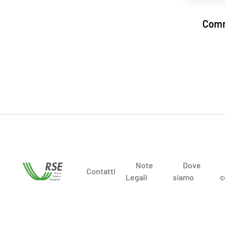
Comm
Note
Dove
Contatti
Legali
siamo
c