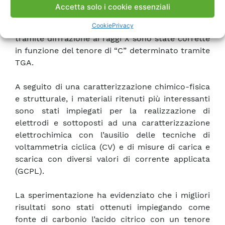
termica della componente grafitica (C) quando
Accetta solo i cookie essenziali
sottoposta a processo di calcinazione ad alta
Cookie
Privacy
temperatura. Le analisi quantitative eseguite
tramite diffrazione ai raggi X sono state corrette
in funzione del tenore di “C” determinato tramite
TGA.
A seguito di una caratterizzazione chimico-fisica
e strutturale, i materiali ritenuti più interessanti
sono stati impiegati per la realizzazione di
elettrodi e sottoposti ad una caratterizzazione
elettrochimica con l’ausilio delle tecniche di
voltammetria ciclica (CV) e di misure di carica e
scarica con diversi valori di corrente applicata
(GCPL).
La sperimentazione ha evidenziato che i migliori
risultati sono stati ottenuti impiegando come
fonte di carbonio l’acido citrico con un tenore