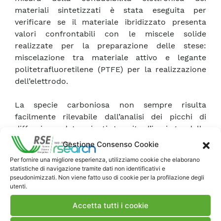
materiali sintetizzati è stata eseguita per
verificare se il materiale ibridizzato presenta
valori confrontabili con le miscele solide
realizzate per la preparazione delle stese:
miscelazione tra materiale attivo e legante
politetrafluoretilene (PTFE) per la realizzazione
dell’elettrodo.
La specie carboniosa non sempre risulta
facilmente rilevabile dall’analisi dei picchi di
diffrazione determinati tramite l’impiego della
diffrattometria a raggi X. Pertanto, la misura del
Gestione Consenso Cookie
tenore di “C”, presente a seguito del
Per fornire una migliore esperienza, utilizziamo cookie che elaborano
procedimento di ibridizzazione, è stata eseguita
statistiche di navigazione tramite dati non identificativi e
con la tecnica TGA (Termal Gravimetric Analisys)
pseudonimizzati. Non viene fatto uso di cookie per la profilazione degli
utenti.
che ne ha consentito la corretta determinazione
attraverso la valutazione della perdita di peso del
Accetta tutti i cookie
materiale conseguente alla decomposizione