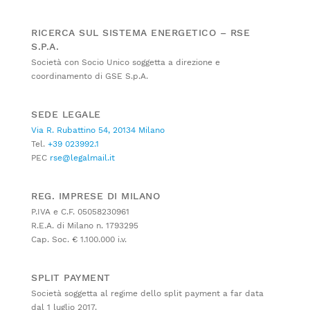
RICERCA SUL SISTEMA ENERGETICO – RSE
S.P.A.
Società con Socio Unico soggetta a direzione e
coordinamento di GSE S.p.A.
SEDE LEGALE
Via R. Rubattino 54, 20134 Milano
Tel.
+39 023992.1
PEC
rse@legalmail.it
REG. IMPRESE DI MILANO
P.IVA e C.F. 05058230961
R.E.A. di Milano n. 1793295
Cap. Soc. € 1.100.000 i.v.
SPLIT PAYMENT
Società soggetta al regime dello split payment a far data
dal 1 luglio 2017.