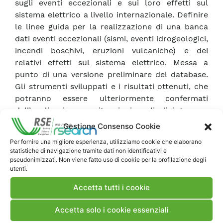
sugli eventi eccezionali e sui loro effetti sul
sistema elettrico a livello internazionale. Definire
le linee guida per la realizzazione di una banca
dati eventi eccezionali (sismi, eventi idrogeologici,
incendi boschivi, eruzioni vulcaniche) e dei
relativi effetti sul sistema elettrico. Messa a
punto di una versione preliminare del database.
Gli strumenti sviluppati e i risultati ottenuti, che
potranno essere ulteriormente confermati
dall’applicazione a situazioni reali di interesse
delle Utility, consentiranno, ad esempio, di
Gestione Consenso Cookie
affrontare la pianificazione ottimale degli
Per fornire una migliore esperienza, utilizziamo cookie che elaborano
interventi di adeguamento sismico delle stazioni
statistiche di navigazione tramite dati non identificativi e
e una valutazione della situazione in seguito ad
pseudonimizzati. Non viene fatto uso di cookie per la profilazione degli
utenti.
eventi eccezionali.
Accetta tutti i cookie
Scarica Rapporto
Accetta solo i cookie essenziali