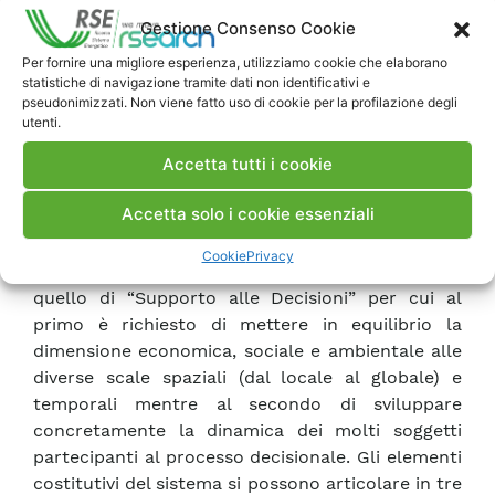
programmazione in campo energetico, in
Gestione Consenso Cookie
generale, ha una valenza temporale di medio-
lungo periodo e risponde ad un complesso
Per fornire una migliore esperienza, utilizziamo cookie che elaborano
statistiche di navigazione tramite dati non identificativi e
apparato normativo che si articola in criteri di
pseudonimizzati. Non viene fatto uso di cookie per la profilazione degli
sicurezza, economicità, qualità del servizio e
utenti.
garanzie di tutela ambientale coinvolgendo
Accetta tutti i cookie
ambiti territoriali ed amministrativi a tutti i livelli
di organizzazione della nazione. Il sistema
Accetta solo i cookie essenziali
SESAMO si propone di articolare e sviluppare
questa complessità di obiettivi a partire dalla
Cookie
Privacy
relazione tra il concetto di “Sostenibilità” e
quello di “Supporto alle Decisioni” per cui al
primo è richiesto di mettere in equilibrio la
dimensione economica, sociale e ambientale alle
diverse scale spaziali (dal locale al globale) e
temporali mentre al secondo di sviluppare
concretamente la dinamica dei molti soggetti
partecipanti al processo decisionale. Gli elementi
costitutivi del sistema si possono articolare in tre