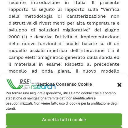
recente introduzione in Italia. Il presente
rapporto fa seguito al rapporto sulla “Verifica
della metodologia di caratterizzazione non
distruttiva di rivestimenti per alta temperatura e
sviluppo di soluzioni migliorative” del giugno
2000 (1) e descrive l’attività di implementazione
delle nuove funzioni di analisi basate su di un
modello assialsimmetrico dell’interazione tra il
campo elettromagnetico generato dalla sonda ed
il materiale in esame. Rispetto al precedente
modello ad onda piana, il nuovo modello
permette di distinguere tra variazioni di
Gestione Consenso Cookie
conducibilità elettrica e di permeabilità
magnetica del rivestimento e del substrato, utile
Per fornire una migliore esperienza, utilizziamo cookie che elaborano
per rilevare la propagazione dell’attacco
statistiche di navigazione tramite dati non identificativi e
pseudonimizzati. Non viene fatto uso di cookie per la profilazione degli
ossidativo al materiale strutturale della pala.
utenti.
Inoltre esso consente una misura più precisa nel
caso di spessori di rivestimento elevati rispetto
Accetta tutti i cookie
alle dimensioni della sonda. Nonostante alcuni