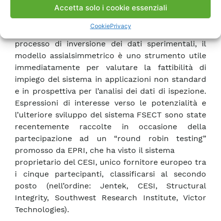
Accetta solo i cookie essenziali
problemi residui, dovuti a tempi di calcolo più
lunghi rispetto al precedente modello ad onda
Cookie
Privacy
piana e, in alcuni casi, ad una minore stabilità del
processo di inversione dei dati sperimentali, il
modello assialsimmetrico è uno strumento utile
immediatamente per valutare la fattibilità di
impiego del sistema in applicazioni non standard
e in prospettiva per l’analisi dei dati di ispezione.
Espressioni di interesse verso le potenzialità e
l’ulteriore sviluppo del sistema FSECT sono state
recentemente raccolte in occasione della
partecipazione ad un “round robin testing”
promosso da EPRI, che ha visto il sistema
proprietario del CESI, unico fornitore europeo tra
i cinque partecipanti, classificarsi al secondo
posto (nell’ordine: Jentek, CESI, Structural
Integrity, Southwest Research Institute, Victor
Technologies).