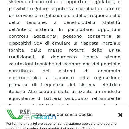
sistema di controllo di opportuni regolatori, è
possibile regolare la potenza scambiata e fornire
un servizio di regolazione sia della frequenza che
della tensione, a beneficiodella stabilità
dell’intero sistema. In particolare, opportuni
controlli addizionali possono consentire ai
dispositivi SdA di emulare la risposta inerziale
fornita dalle masse rotanti delle unità
tradizionali. Il documento riporta alcune
valutazioni tecniche ed economiche del possibile
contributo dei sistemi di accumulo
elettrochimico a supporto della regolazione
primaria di frequenza del sistema elettrico
italiano. Allo scopo è stato utilizzato un modello
equivalente di batteria sviluppato nell’ambiente
Simulink di Matlab. L’interazione con la rete
prevalente è stata simulata inviando in ingresso
Gestione Consenso Cookie
al regolatore primario della batteria un profilo di
Per fornire una migliore esperienza, utilizziamo cookie che elaborano
frequenza, ottenuto da una serie di valori
statistiche di navigazione tramite dati non identificativi e