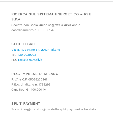
RICERCA SUL SISTEMA ENERGETICO – RSE
S.P.A.
Società con Socio Unico soggetta a direzione e
coordinamento di GSE S.p.A.
SEDE LEGALE
Via R. Rubattino 54, 20134 Milano
Tel.
+39 023992.1
PEC
rse@legalmail.it
REG. IMPRESE DI MILANO
P.IVA e C.F. 05058230961
R.E.A. di Milano n. 1793295
Cap. Soc. € 1.100.000 i.v.
SPLIT PAYMENT
Società soggetta al regime dello split payment a far data