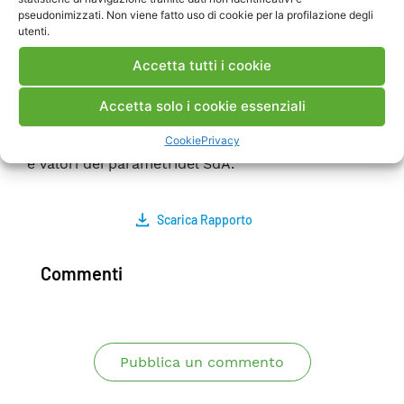
misurati della frequenza di rete. Lapotenza
pseudonimizzati. Non viene fatto uso di cookie per la profilazione degli
utenti.
erogata dal dispositivo in risposta all’errore di
frequenza è stata successivamente valutata in
Accetta tutti i cookie
termini monetari per fornire una stima
preliminare della profittabilità del servizio di rete
Accetta solo i cookie essenziali
offerto dal nuovo componente. Le valutazioni
Cookie
Privacy
sono effettuate per diverse strategie di controllo
e valori dei parametridel SdA.
Scarica Rapporto
Commenti
Pubblica un commento