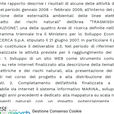
nte rapporto descrive i risultati di alcune delle attività d
nel periodo gennaio 2008 – febbraio 2009, all’interno del
azione delle esternalità ambientali delle linee elet
mpatto dei rischi naturali" dell’Area "TRASMIS
UZIONE", una delle quattro Aree di ricerca definite nel
ramma triennale tra il Ministero per lo Sviluppo Eco
CERCA S.p.A. stipulato il 21 giugno 2007. In particolare il
o costituisce il deliverable 3.5. Nel periodo di riferim
ealizzate le attività previste per il raggiungimento dei
ati: 1. Sviluppo di un sito WEB come strumento comu
e su rete Internet finalizzato alla descrizione della temat
lettriche e dei rischi naturali, alla presentazione dei 
nti nel corso del progetto e alla distribuzione dei 
pati. 2. Completamento dell’attività finalizzata a
abile via Internet il sistema informativo MARINA., svilu
egli anni precedenti e dedicato alla mappatura su scala 
eventi naturali con un impatto potenzialmente n
ercizio della rete elettrica. Per quanto riguarda il pri
Gestione Consenso Cookie
ità si colloca in un quadro di divulgazione che è in cors