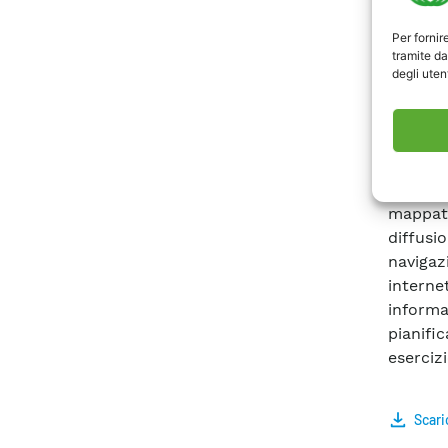
presso 
Per fornir
contest
tramite da
rendere 
degli utent
delle d
quello 
che dia
relativi
ha rig
mappatu
diffus
navigaz
interne
informa
pianifi
esercizi
Scari