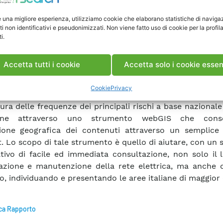
Cesi Ricerca tramite il sito www.cesiricerca.it all’inte
e una migliore esperienza, utilizziamo cookie che elaborano statistiche di naviga
o complessivo di riferimento più ampio che ha l’obie
ti non identificativi e pseudonimizzati. Non viene fatto uso di cookie per la profil
accessibile alla comunità scientifica e alla collettività i 
i.
iverse attività di Ricerca di Sistema. Obiettivo del lavor
di creare un sito WEB comunicativo, efficace e di facil
Accetta tutti i cookie
Accetta solo i cookie essen
 ampia diffusione ai risultati dell’attività di Ricerca d
 a questo progetto. Per quanto riguarda il secondo punto, l
Cookie
Privacy
uardato innanzi tutto lo sviluppo di uno strument
ra delle frequenze dei principali rischi a base nazionale
ione attraverso uno strumento webGIS che cons
ione geografica dei contenuti attraverso un semplice
t. Lo scopo di tale strumento è quello di aiutare, con un
tivo di facile ed immediata consultazione, non solo il 
cazione e manutenzione della rete elettrica, ma anche q
o, individuando e presentando le aree italiane di maggior c
ca Rapporto