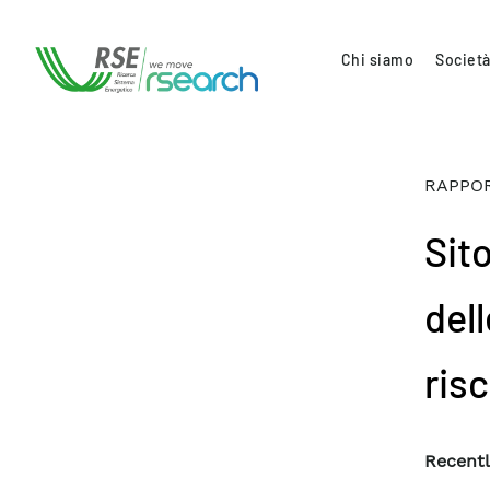
Chi siamo
Società
RAPPOR
Sit
dell
risc
Recentl