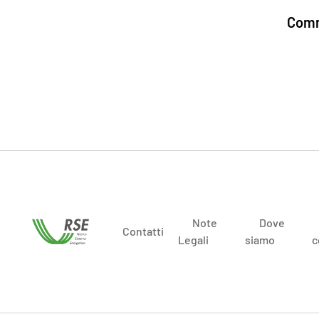
Comm
Note
Dove
Contatti
Legali
siamo
c