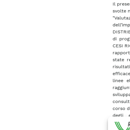
Il prese
svolte 
"Valut
dell’i
DISTRIB
di prog
CESI RI
rapport
state r
risult
efficac
linee e
raggiu
svilup
consult
corso d
degli 
sull’es
l’attiv