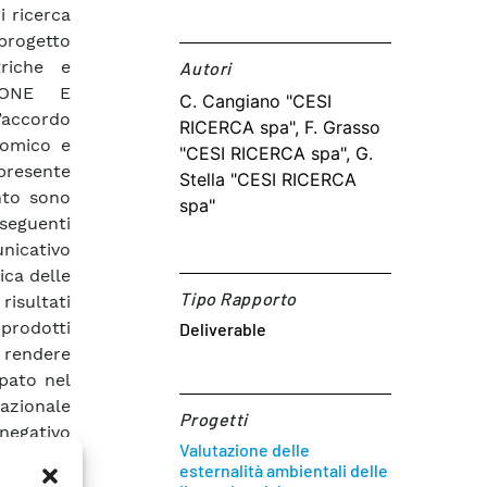
i ricerca
 progetto
triche e
Autori​
SIONE E
C. Cangiano "CESI
l’accordo
RICERCA spa", F. Grasso
nomico e
"CESI RICERCA spa", G.
 presente
Stella "CESI RICERCA
ento sono
spa"
 seguenti
nicativo
ica delle
Tipo Rapporto
risultati
prodotti
Deliverable
 rendere
ppato nel
nazionale
Progetti
egativo
Valutazione delle
mo punto,
esternalità ambientali delle
o da anni