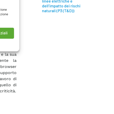
linee elettriche e
rno di un
dell’impatto dei rischi
zione
naturali (P3 (T&D))
ttivo di
azione
risultati
o è stato
e accesso
ziali
i Sistema
’attività
o per la
 e la sua
ente la
 browser
 supporto
lavoro di
uello di
riticità.