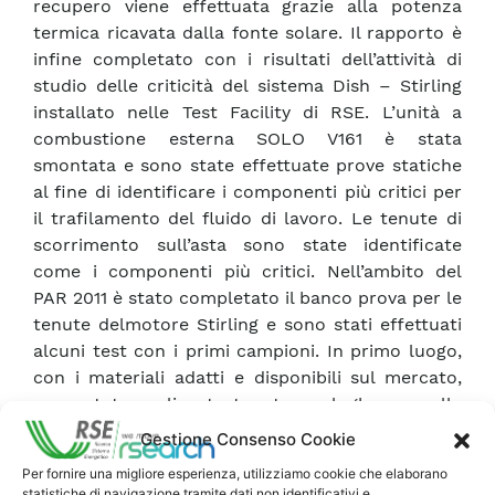
recupero viene effettuata grazie alla potenza
termica ricavata dalla fonte solare. Il rapporto è
infine completato con i risultati dell’attività di
studio delle criticità del sistema Dish – Stirling
installato nelle Test Facility di RSE. L’unità a
combustione esterna SOLO V161 è stata
smontata e sono state effettuate prove statiche
al fine di identificare i componenti più critici per
il trafilamento del fluido di lavoro. Le tenute di
scorrimento sull’asta sono state identificate
come i componenti più critici. Nell’ambito del
PAR 2011 è stato completato il banco prova per le
tenute delmotore Stirling e sono stati effettuati
alcuni test con i primi campioni. In primo luogo,
con i materiali adatti e disponibili sul mercato,
sono state realizzate tenute analoghe a quelle
originali, ottenendo risultati decisamente
Gestione Consenso Cookie
incoraggianti con tenute statiche garantite e con
Per fornire una migliore esperienza, utilizziamo cookie che elaborano
una perdita inferiore ai 7 bar a valle di più di 200
statistiche di navigazione tramite dati non identificativi e