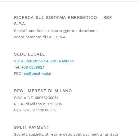
RICERCA SUL SISTEMA ENERGETICO – RSE
S.P.A.
Società con Socio Unico soggetta a direzione e
coordinamento di GSE S.p.A.
SEDE LEGALE
Via R. Rubattino 54, 20134 Milano
Tel.
+39 023992.1
PEC
rse@legalmail.it
REG. IMPRESE DI MILANO
P.IVA e C.F. 05058230961
R.E.A. di Milano n. 1793295
Cap. Soc. € 1.100.000 i.v.
SPLIT PAYMENT
Società soggetta al regime dello split payment a far data