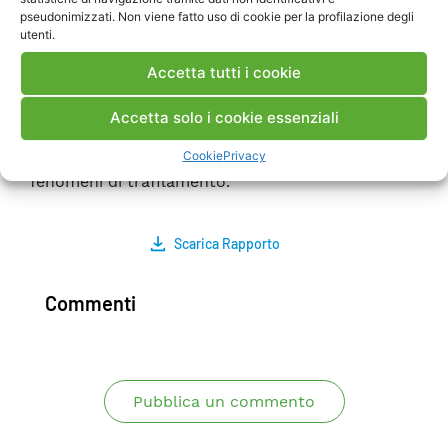
ore di esercizio. In secondo luogo è stato
pseudonimizzati. Non viene fatto uso di cookie per la profilazione degli
utenti.
realizzato un nuovo pacco tenuta, digeometria
differente, progettato per garantire una durata
Accetta tutti i cookie
superiore rispetto al modello originale. In una
prova statica, caricato alla pressione di 21 bar il
Accetta solo i cookie essenziali
sistema si è rivelato stabile per un tempo di più
Cookie
Privacy
di tre settimane senza manifestare evidenti
fenomeni di trafilamento.
Scarica Rapporto
Commenti
Pubblica un commento