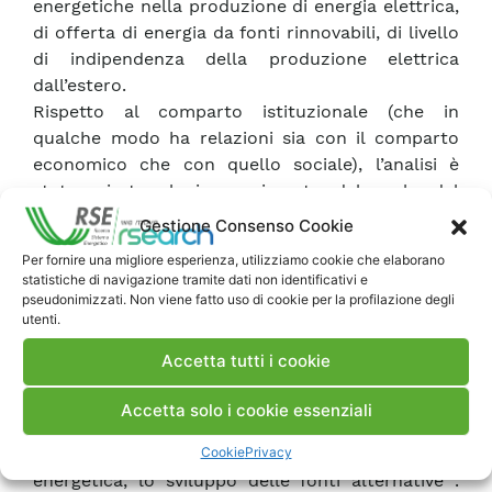
energetiche nella produzione di energia elettrica,
di offerta di energia da fonti rinnovabili, di livello
di indipendenza della produzione elettrica
dall’estero.
Rispetto al comparto istituzionale (che in
qualche modo ha relazioni sia con il comparto
economico che con quello sociale), l’analisi è
stata mirata al riconoscimento del ruolo del
soggetto pubblico nell’indirizzare il cambiamento
Gestione Consenso Cookie
veri scenari di sviluppo maggiormente sostenibili,
Per fornire una migliore esperienza, utilizziamo cookie che elaborano
attraverso risorse e meccanismi finanziari.
statistiche di navigazione tramite dati non identificativi e
Emerge subito il ruolo primario che deve avere il
pseudonimizzati. Non viene fatto uso di cookie per la profilazione degli
utenti.
soggetto pubblico in tale ambito, attraverso la
promozione delle iniziative di Agenda 21,
Accetta tutti i cookie
l’adesione alle Convenzioni internazionali, la
realizzazione di progetti in ambito europeo, le
Accetta solo i cookie essenziali
campagne di promozione del risparmio
Cookie
Privacy
energetico, la spesa per l’aumento dell’efficienza
energetica, lo sviluppo delle fonti alternative .