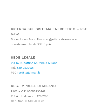
RICERCA SUL SISTEMA ENERGETICO – RSE
S.P.A.
Società con Socio Unico soggetta a direzione e
coordinamento di GSE S.p.A.
SEDE LEGALE
Via R. Rubattino 54, 20134 Milano
Tel.
+39 023992.1
PEC
rse@legalmail.it
REG. IMPRESE DI MILANO
P.IVA e C.F. 05058230961
R.E.A. di Milano n. 1793295
Cap. Soc. € 1.100.000 i.v.