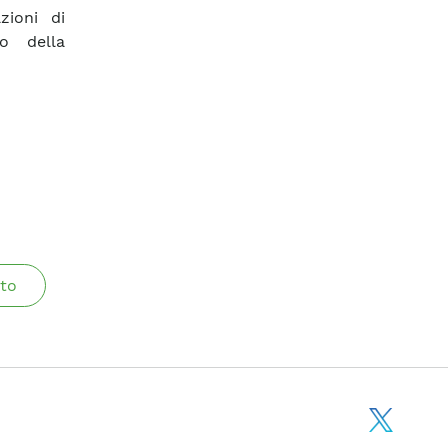
zioni di
to della
to