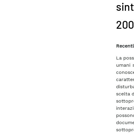
sin
2003
Recentl
La possi
umani s
conosc
caratte
disturb
scelta 
sottopr
interaz
posson
docume
sottopr