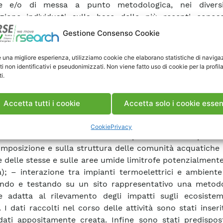
ne e/o di messa a punto metodologica, nei divers
azione individuati sulla base delle più recenti conos
. In particolare sono state approfondite le tematiche rela
Gestione Consenso Cookie
ione delle linee elettriche sull’avifauna, fornendo u
tivo delle modalità di impatto e individuando le maggiori 
e una migliore esperienza, utilizziamo cookie che elaborano statistiche di naviga
zione alla tipologia di impianto, alle tipologie faunist
ti non identificativi e pseudonimizzati. Non viene fatto uso di cookie per la profil
i.
rio; – interazione delle infrastrutture elettriche sul te
uando una possibile metodologia di analisi territoriale di 
senta di rilevare, mediante opportuni indicatori ecologici
Accetta tutti i cookie
Accetta solo i cookie essen
giore impatto; – interazione tra impianti di pro
trica ed ecosistemi correlati, con un’analisi degli effetti e
Cookie
Privacy
costruzione e l’esercizio delle opere idrauliche posso
omposizione e sulla struttura delle comunità acquatiche
le delle stesse e sulle aree umide limitrofe potenzialmente
a); – interazione tra impianti termoelettrici e ambient
ndo e testando su un sito rappresentativo una metodo
e adatta al rilevamento degli impatti sugli ecosistem
. I dati raccolti nel corso delle attività sono stati inseri
ati appositamente creata. Infine sono stati predispost