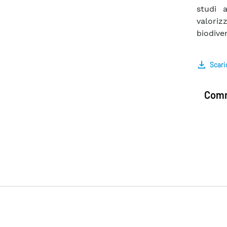
studi a
valori
biodiver
Scari
Comm