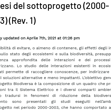
tesi del sottoprogetto (2000-
) (Rev. 1)
y updated on Aprile 7th, 2021 at 01:26 pm
bilità di evitare, o almeno di contenere, gli effetti degli i
ullo stato degli ecosistemi e sulla biodiversità, presu
enza approfondita delle interazioni e dei process
rizzano. Lo studio delle interazioni esistenti in ecosi
ati permette di raccogliere conoscenze, per indirizzare
di soluzioni alternative e meno impattanti. L’obiettivo gen
ogetto Biodiversa è la composizione di un quadro che pr
ioni tra il Sistema Elettrico e i diversi comparti ambie
o tradursi in fenomeni di riduzione della biodivers
nto sono presentati gli studi eseguiti nell’amb
ogetto nel periodo 2000-2003, che hanno comportato att