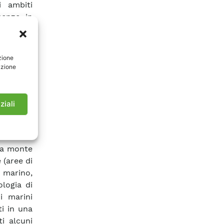
i ambiti
cenze in
tive a: –
n quadro
criticità
zione
iche e al
azione
rritorio,
dettaglio
, le aree
ziali
duzione
 ricadute
no avere
 a monte
 (aree di
e marino,
logia di
i marini
ti in una
i alcuni