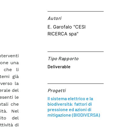
Autori​
E. Garofalo "CESI
RICERCA spa"
nterventi
Tipo Rapporto
ppone una
Deliverable
i che li
stemi già
 verso la
erale del
Progetti
esenti le
Il sistema elettrico e la
biodiversità: fattori di
ntali che
pressione ed azioni di
ità. Nel
mitigazione (BIODIVERSA)
ito del
ività di