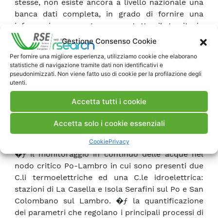
stesse, non esiste ancora a livello nazionale una
banca dati completa, in grado di fornire una
informazione omogenea su tutto il territorio
italiano sia per perimetrazione e zonizzazione
Gestione Consenso Cookie
che per schede descrittive, provvedimenti
Per fornire una migliore esperienza, utilizziamo cookie che elaborano
legislativi, ecc. Con il Catasto delle Aree Protette
statistiche di navigazione tramite dati non identificativi e
si è creato uno strumento in grado di catalogare
pseudonimizzati. Non viene fatto uso di cookie per la profilazione degli
utenti.
ed archiviare facilmente un’ingente mole di dati
tra loro eterogenei per provenienza, formato e
Accetta tutti i cookie
tipologia. Ciò permetterà di monitorare nel
tempo una situazione in continua e rapida
Accetta solo i cookie essenziali
evoluzione. Per quanto riguarda il monitoraggio
Cookie
Privacy
in continuo del fiume Po, l’attività ha riguardato:
�ƒ il monitoraggio in continuo delle acque nel
nodo critico Po-Lambro in cui sono presenti due
C.li termoelettriche ed una C.le idroelettrica:
stazioni di La Casella e Isola Serafini sul Po e San
Colombano sul Lambro. �ƒ la quantificazione
dei parametri che regolano i principali processi di