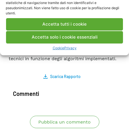
statistiche di navigazione tramite dati non identificativi e
permesso l’implementazione e sperimentazione
pseudonimizzati. Non viene fatto uso di cookie per la profilazione degli
di algoritmi di controllo automatico per
utenti.
l’ottimizzazione di gestione della rete. L’attività
Accetta tutti i cookie
ha portato allo sviluppo ed alla sperimentazione
di alcuni algoritmi di controllo nella Test Facility
Accetta solo i cookie essenziali
di Generazione Distribuita che hanno permesso
la gestione delle risorse distribuite e la
Cookie
Privacy
regolazione automatica dei principali parametri
tecnici in funzione degli algoritmi implementati.
Scarica Rapporto
Commenti
Pubblica un commento