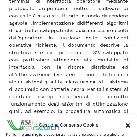
terminali di interfaccia operatore mediante
protocollo proprietario. Inoltre il software di
controllo è stato strutturato in modo da rendere
agevole l’implementazione didifferenti algoritmi
di controllo sviluppati che possano essere scelti
dall’operatore in funzione delle condizioni
operative richieste. Il documento descrive la
struttura e le parti principali del SW sviluppato
con particolare attenzione alle modalità di
interfaccia con le risorse distribuite ed
all’ottimizzazione dei sistemi di controllo locali di
alcuni sistemi quali la microturbina ed il sistema
di accumulo con batterie Zebra. Per tali sistemi si
riportano esempi sperimentali del corretto
funzionamento degli algoritmi di ottimizzazione
quali, ad esempio, la procedura automatica di
bilanciamento dello stato di carica delle batterie.
Gestione Consenso Cookie
I risultati positivi delle attività di sviluppo e
sperimentazione del sistema di controllo hanno
Per fornire una migliore esperienza, utilizziamo cookie che elaborano