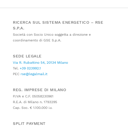
RICERCA SUL SISTEMA ENERGETICO – RSE
S.P.A.
Società con Socio Unico soggetta a direzione e
coordinamento di GSE S.p.A.
SEDE LEGALE
Via R. Rubattino 54, 20134 Milano
Tel.
+39 023992.1
PEC
rse@legalmail.it
REG. IMPRESE DI MILANO
P.IVA e C.F. 05058230961
R.E.A. di Milano n. 1793295
Cap. Soc. € 1.100.000 i.v.
SPLIT PAYMENT