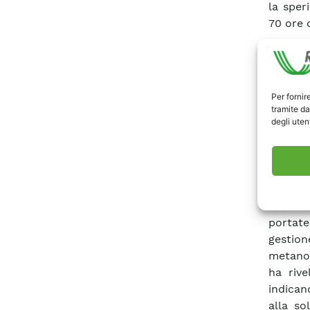
la sper
70 ore d
Nel co
sperim
sull’an
Per fornir
purezza
tramite da
degli utent
facili
metanaz
Durante
consen
condizi
portate
gestion
metano 
ha riv
indican
alla so