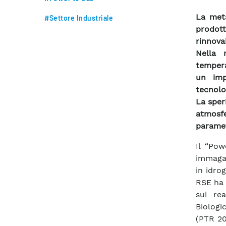
La meta
#Settore Industriale
prodot
rinnova
Nella 
tempera
un imp
tecnolo
La sper
atmosf
paramet
Il “Pow
immagaz
in idro
RSE ha 
sui re
Biologi
(PTR 20