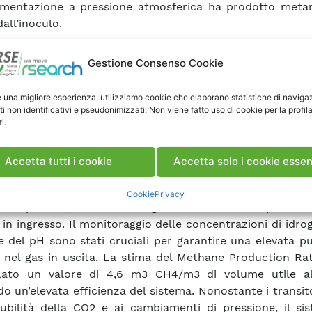
imentazione a pressione atmosferica ha prodotto meta
all’inoculo.
rso del triennio di ricerca (PTR 22-24) RSE ha av
Gestione Consenso Cookie
entazione sul secondo reattore (R2), concentrandos
alisi degli effetti della pressione di esercizio sulla pro
e una migliore esperienza, utilizziamo cookie che elaborano statistiche di naviga
 del metano. A pressioni più elevate, la maggiore so
ti non identificativi e pseudonimizzati. Non viene fatto uso di cookie per la profil
i.
ta l’assorbimento di questi gas, accelerando le rea
ione biologica.
Accetta tutti i cookie
Accetta solo i cookie essen
 la transizione ad alta pressione, la strategia utili
tito ai microorganismi di adattarsi gradualmente al
Cookie
Privacy
oni operative, aumentando gradualmente sia la pression
 in ingresso. Il monitoraggio delle concentrazioni di idro
e del pH sono stati cruciali per garantire una elevata p
nel gas in uscita. La stima del Methane Production Ra
elato un valore di 4,6 m3 CH4/m3 di volume utile al
do un’elevata efficienza del sistema. Nonostante i transito
lubilità della CO2 e ai cambiamenti di pressione, il si