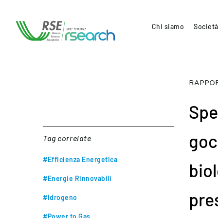
Chi siamo
Società
RAPPOR
Spe
goc
Tag correlate
#Efficienza Energetica
bio
#Energie Rinnovabili
pre
#Idrogeno
#Power to Gas