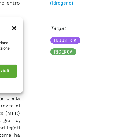
(Idrogeno)
no entro
viato la
Target​
i invece
duzione e
INDUSTRIA
zione
lubilità
azione
RICERCA
zioni di
ziali
zzata ha
le nuove
e che le
geno e la
urezza di
te (MPR)
 giorno,
ri legati
stema ha