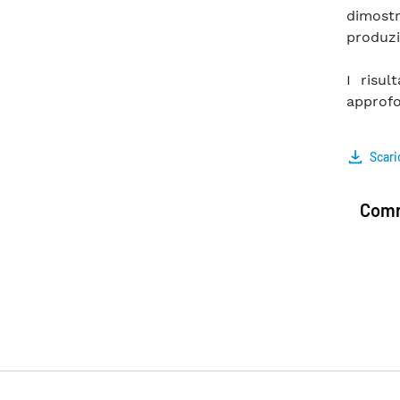
dimostr
produzi
I risul
approfo
Scari
Comm