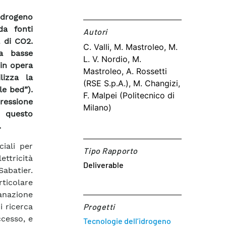
idrogeno
da fonti
Autori​
à di CO2.
C. Valli, M. Mastroleo, M.
 a basse
L. V. Nordio, M.
in opera
Mastroleo, A. Rossetti
lizza la
(RSE S.p.A.), M. Changizi,
le bed”).
F. Malpei (Politecnico di
pressione
Milano)
e questo
.
iali per
Tipo Rapporto
ettricità
Deliverable
abatier.
rticolare
anazione
i ricerca
Progetti
ccesso, e
Tecnologie dell’idrogeno