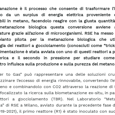
nazione è il processo che consente di trasformare l’
to da un surplus di energia elettrica proveniente 
bili in metano, facendolo reagire con la giusta quantit
metanazione biologica questa conversione avviene
ture grazie all’azione di microorganismi. RSE ha messo 
ianto pilota per la metanazione biologica che uti
gia dei reattori a gocciolamento (conosciuti come “trick
imentazione è stata avviata con uno di questi reattori a 
erica e il secondo in pressione per studiare com
ro influisca sulla produzione e sulla purezza del metano
er to Gas” può rappresentare una delle soluzioni cruc
zinare l’eccesso di energia rinnovabile, convertendo l’el
geno e combinandolo con CO2 attraverso la reazione di S
focalizzato la ricerca sulla biometanazione ex-situ, in pa
attori a gocciolamento (TBR). Nel Laboratorio “Met
ca” di RSE a Milano, avviato durante la precedente fase d
19-2021), il primo reattore (R1) è stato inoculato con su