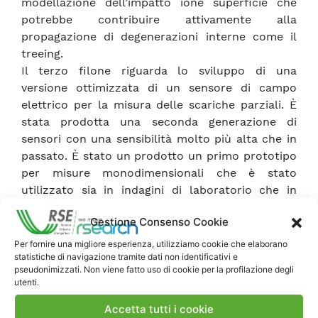
modellazione dell’impatto ione superficie che
potrebbe contribuire attivamente alla
propagazione di degenerazioni interne come il
treeing.
Il terzo filone riguarda lo sviluppo di una
versione ottimizzata di un sensore di campo
elettrico per la misura delle scariche parziali. È
stata prodotta una seconda generazione di
sensori con una sensibilità molto più alta che in
passato. È stato un prodotto un primo prototipo
per misure monodimensionali che è stato
utilizzato sia in indagini di laboratorio che in
configurazioni maggiormente realistiche.
Gestione Consenso Cookie
L’ultimo filone riguarda l’invecchiamento di
trasformatori isolati in resina. Un protocollo di
Per fornire una migliore esperienza, utilizziamo cookie che elaborano
statistiche di navigazione tramite dati non identificativi e
invecchiamento rapido è stato messo a punto in
pseudonimizzati. Non viene fatto uso di cookie per la profilazione degli
modo da correlare lo stato di stress dello strato
utenti.
isolante del trasformatore e alcuni marcatori
Accetta tutti i cookie
chimici che vengono emessi in aria dalla matrice