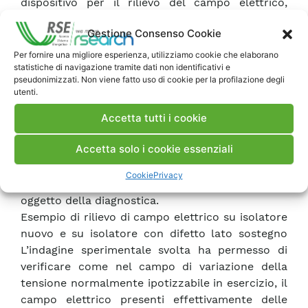
dispositivo per il rilievo del campo elettrico,
montato su di un asta isolante universale per
Gestione Consenso Cookie
manutenzione sotto tensione, è stato
movimentato lungo gli isolatori mediante un
Per fornire una migliore esperienza, utilizziamo cookie che elaborano
statistiche di navigazione tramite dati non identificativi e
dispositivo appositamente realizzato. Sono state
pseudonimizzati. Non viene fatto uso di cookie per la profilazione degli
considerati sia isolatori nuovi che isolatori con
utenti.
simulazione di difetti conduttivi di differenti
Accetta tutti i cookie
lunghezze e differentemente posizionati
sull’isolatore. Il metodo diagnostico consente
Accetta solo i cookie essenziali
infatti l’individuazione di difetti mediante il
confronto del profilo del campo elettrico rilevato
Cookie
Privacy
in assenza di difetti con quello dell’isolatore
oggetto della diagnostica.
Esempio di rilievo di campo elettrico su isolatore
nuovo e su isolatore con difetto lato sostegno
L’indagine sperimentale svolta ha permesso di
verificare come nel campo di variazione della
tensione normalmente ipotizzabile in esercizio, il
campo elettrico presenti effettivamente delle