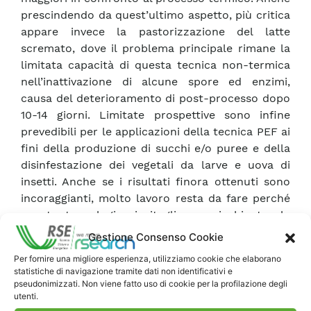
prescindendo da quest’ultimo aspetto, più critica
appare invece la pastorizzazione del latte
scremato, dove il problema principale rimane la
limitata capacità di questa tecnica non-termica
nell’inattivazione di alcune spore ed enzimi,
causa del deterioramento di post-processo dopo
10-14 giorni. Limitate prospettive sono infine
prevedibili per le applicazioni della tecnica PEF ai
fini della produzione di succhi e/o puree e della
disinfestazione dei vegetali da larve e uova di
insetti. Anche se i risultati finora ottenuti sono
incoraggianti, molto lavoro resta da fare perché
questa tecnologia si ritagli una nicchia tra le
applicazioni dell’industria di trasformazione
Gestione Consenso Cookie
agro-alimentare. Studi di laboratorio sono
Per fornire una migliore esperienza, utilizziamo cookie che elaborano
ancora necessari per disporre di un data-base
statistiche di navigazione tramite dati non identificativi e
sulla cinetica di inattivazione dei microrganismi
pseudonimizzati. Non viene fatto uso di cookie per la profilazione degli
utenti.
psicrotrofici e soprattutto patogeni, in funzione