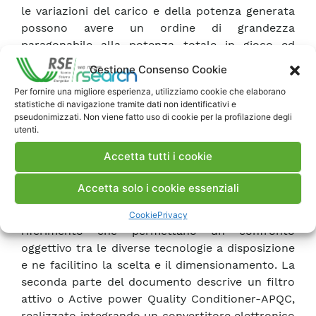
le variazioni del carico e della potenza generata
possono avere un ordine di grandezza
paragonabile alla potenza totale in gioco ed
essere causa di perturbazioni. Viste le numerose
Gestione Consenso Cookie
e variegate applicazioni dei sistemi di accumulo
Per fornire una migliore esperienza, utilizziamo cookie che elaborano
elettrico, nel presente documento sono
statistiche di navigazione tramite dati non identificativi e
presentate alcune tra le principali tecnologie di
pseudonimizzati. Non viene fatto uso di cookie per la profilazione degli
accumulo, sia elettrochimico (batterie), sia
utenti.
meccanico (volani) che elettrico (supercapacitori
Accetta tutti i cookie
e SMES). Le diverse applicazioni richiedono
sistemi di accumulo con prestazioni e
Accetta solo i cookie essenziali
caratteristiche specifiche. È utile pertanto
individuare dei criteri e dei parametri di
Cookie
Privacy
riferimento che permettano un confronto
oggettivo tra le diverse tecnologie a disposizione
e ne facilitino la scelta e il dimensionamento. La
seconda parte del documento descrive un filtro
attivo o Active power Quality Conditioner-APQC,
realizzato integrando un convertitore elettronico