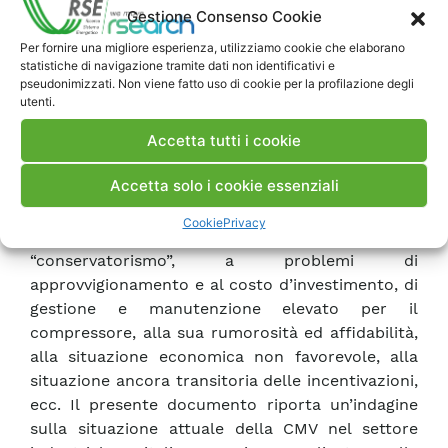
Gestione Consenso Cookie
sperimentali). Le ragioni di tale limitato successo
sono molteplici. In uno studio dell’ENEL, che
Per fornire una migliore esperienza, utilizziamo cookie che elaborano
statistiche di navigazione tramite dati non identificativi e
negli ultimi anni è stata attiva nella promozione
pseudonimizzati. Non viene fatto uso di cookie per la profilazione degli
delle elettrotecnologie in Italia con incontri e
utenti.
contatti con diverse aziende fornitrici ed
Accetta tutti i cookie
utilizzatrici d’impianti, sono stati evidenziati
diversi problemi e motivazioni per la scarsa
Accetta solo i cookie essenziali
diffusione della CMV legati al costo elevato
dell’energia elettrica, alla situazione strutturale
Cookie
Privacy
delle aziende italiane e ad un certo
“conservatorismo”, a problemi di
approvvigionamento e al costo d’investimento, di
gestione e manutenzione elevato per il
compressore, alla sua rumorosità ed affidabilità,
alla situazione economica non favorevole, alla
situazione ancora transitoria delle incentivazioni,
ecc. Il presente documento riporta un’indagine
sulla situazione attuale della CMV nel settore