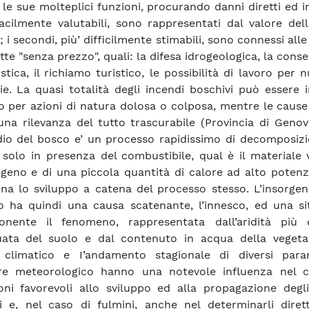
 le sue molteplici funzioni, procurando danni diretti ed ind
facilmente valutabili, sono rappresentati dal valore de
 i secondi, più’ difficilmente stimabili, sono connessi alle
tte "senza prezzo", quali: la difesa idrogeologica, la cons
istica, il richiamo turistico, le possibilità di lavoro per
ie. La quasi totalità degli incendi boschivi può essere
o per azioni di natura dolosa o colposa, mentre le cause
na rilevanza del tutto trascurabile (Provincia di Genov
dio del bosco e’ un processo rapidissimo di decomposizi
 solo in presenza del combustibile, qual è il materiale 
sigeno e di una piccola quantità di calore ad alto potenz
na lo sviluppo a catena del processo stesso. L’insorgen
o ha quindi una causa scatenante, l’innesco, ed una si
ponente il fenomeno, rappresentata dall’aridità pi
ata del suolo e dal contenuto in acqua della vegetaz
e climatico e I’andamento stagionale di diversi para
ere meteorologico hanno una notevole influenza nel c
oni favorevoli allo sviluppo ed alla propagazione degli
i e, nel caso di fulmini, anche nel determinarli diret