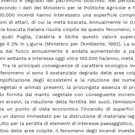
imento e degrado del patrimonio boschivo. Nel period
econdo i dati del Ministero per le Politiche Agricole e F
00.000 incendi hanno interessato una superficie comple
ioni di ettari, di cui la metà boscata. Annualmente lo 0
cie boscata italiana risulta colpita da questo fenomeno; 
 quali Puglia, Calabria e Sicilia questo valore super
ge il 2% in Liguria (Ministero per l’Ambiente, 1992). La s
sa dal fuoco annualmente è andata aumentando a par
nni settanta e interessa oggi oltre 100.000 ha/anno, metà 
. Tra le principali conseguenze di carattere ecologico i
fenomeno vi sono il sostanziale degrado delle aree colp
plificazione degli ecosistemi e la riduzione del nume
vegetali e animali presenti, la prolungata assenza di p
lo fornita dal manto vegetale con conseguente increm
 erosivi, la riduzione della fertilità dei suoli, l’emissio
Da un punto di vista economico l’incendio di superfici
 un danno immediato per la distruzione di materiale le
tto per la perdita di elementi di interesse paesaggistico, 
ativo delle aree colpite. Il fenomeno degli incendi investe