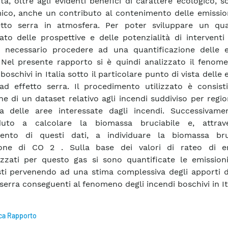
a, oltre agli evidenti benefici di carattere ecologico, s
co, anche un contributo al contenimento delle emission
etto serra in atmosfera. Per poter sviluppare un qu
iato delle prospettive e delle potenzialità di interventi
a necessario procedere ad una quantificazione delle e
. Nel presente rapporto si è quindi analizzato il fenom
boschivi in Italia sotto il particolare punto di vista delle 
ad effetto serra. Il procedimento utilizzato è consisti
ne di un dataset relativo agli incendi suddiviso per regi
ia delle aree interessate dagli incendi. Successivame
duto a calcolare la biomassa bruciabile e, attra
mento di questi dati, a individuare la biomassa br
sione di CO 2 . Sulla base dei valori di rateo di e
zzati per questo gas si sono quantificate le emissioni 
i pervenendo ad una stima complessiva degli apporti d
 serra conseguenti al fenomeno degli incendi boschivi in It
ca Rapporto