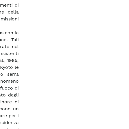
umenti di
ne della
emissioni
as con la
co. Tali
urate nel
sistenti
l., 1985;
 Kyoto le
to serra
fenomeno
 fuoco di
to degli
inore di
iscono un
are per i
ncidenza