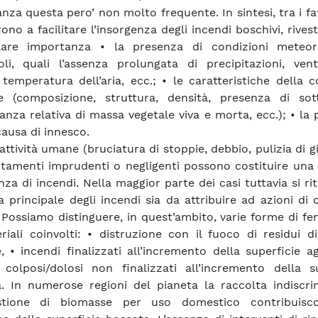
anza questa pero’ non molto frequente. In sintesi, tra i fa
ono a facilitare l’insorgenza degli incendi boschivi, rive
olare importanza • la presenza di condizioni meteor
oli, quali l’assenza prolungata di precipitazioni, vent
 temperatura dell’aria, ecc.; • le caratteristiche della 
e (composizione, struttura, densità, presenza di sot
nza relativa di massa vegetale viva e morta, ecc.); • la
causa di innesco.
ttività umane (bruciatura di stoppie, debbio, pulizia di gi
amenti imprudenti o negligenti possono costituire una 
nza di incendi. Nella maggior parte dei casi tuttavia si ri
a principale degli incendi sia da attribuire ad azioni di 
 Possiamo distinguere, in quest’ambito, varie forme di f
riali coinvolti: • distruzione con il fuoco di residui d
e, • incendi finalizzati all’incremento della superficie ag
 colposi/dolosi non finalizzati all’incremento della su
a. In numerose regioni del pianeta la raccolta indiscri
tione di biomasse per uso domestico contribuisco