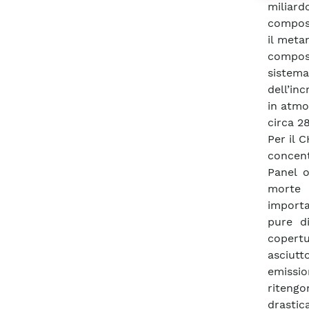
miliard
compost
il meta
compos
sistem
dell’in
in atmos
circa 2
Per il 
concent
Panel 
morte 
importa
pure di
copertu
asciutt
emissi
ritengo
drastic