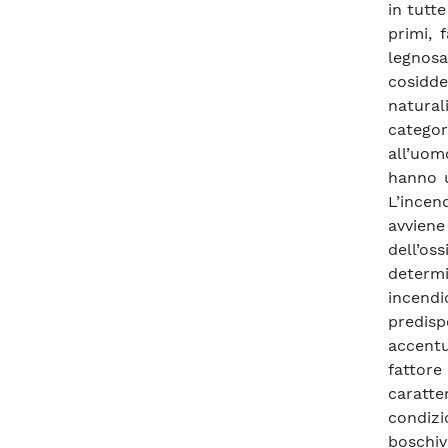
in tutte
primi, 
legnosa;
cosidde
natural
categor
all’uom
hanno u
L’incen
avviene
dell’os
determi
incendi
predis
accentu
fattor
caratt
condizi
boschiv