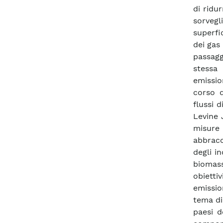
di ridu
sorvegl
superfi
dei gas
passaggi
stessa
emissio
corso d
flussi 
Levine 
misure
abbracc
degli in
biomass
obietti
emissio
tema di
paesi d