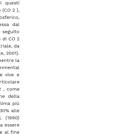
di questi
 (CO 2 ),
osferico,
essa dal
seguito
e di CO 2
riale, da
, 2001).
mentre la
rnmental
e vive e
icolare
2 , come
ne della
clima più
 30% alle
. (1990)
sa essere
e al fine