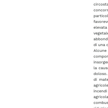
circost
concorr
partic
favorev
elevata
vegetal
abbonda
di una 
Alcune a
comport
insorge
la caus
doloso.
di mate
agricol
incendi
agricol
combus