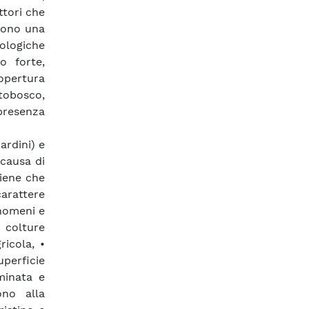
ttori che
stono una
ologiche
o forte,
copertura
tobosco,
 presenza
ardini) e
causa di
tiene che
carattere
enomeni e
i colture
ricola, •
perficie
minata e
no alla