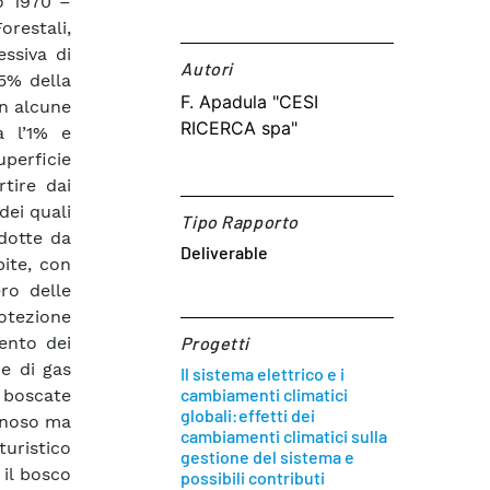
o 1970 –
orestali,
ssiva di
Autori​
.5% della
F. Apadula "CESI
in alcune
RICERCA spa"
a l’1% e
uperficie
tire dai
dei quali
Tipo Rapporto
ndotte da
Deliverable
ite, con
ro delle
rotezione
ento dei
Progetti
ne di gas
Il sistema elettrico e i
cambiamenti climatici
 boscate
globali:effetti dei
gnoso ma
cambiamenti climatici sulla
turistico
gestione del sistema e
 il bosco
possibili contributi