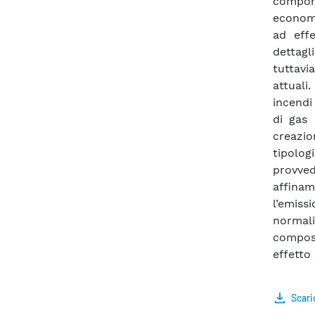
comport
economi
ad eff
dettagl
tuttavi
attuali
incendi 
di gas 
creazio
tipolog
provve
affina
l’emis
normali
compost
effetto
Scari