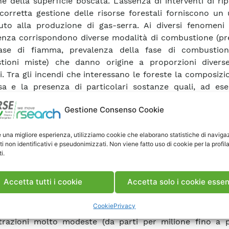
ne della superficie boscata. L’assenza di interventi di rip
corretta gestione delle risorse forestali forniscono un 
uto alla produzione di gas-serra. Ai diversi fenomeni c
nza corrispondono diverse modalità di combustione (pr
fase di fiamma, prevalenza della fase di combustion
tioni miste) che danno origine a proporzioni divers
i. Tra gli incendi che interessano le foreste la composizi
a e la presenza di particolari sostanze quali, ad ese
 possono influire sulla composizione complessiva dei gas
Gestione Consenso Cookie
ombustione del materiale vegetale. Il contenimento del 
ncendi boschivi rappresenta una problematica ambienta
e una migliore esperienza, utilizziamo cookie che elaborano statistiche di naviga
te che viene affrontata nei diversi paesi interessati a
ti non identificativi e pseudonimizzati. Non viene fatto uso di cookie per la profil
i strumenti di prevenzione, previsione, localizzazi
i.
nto sul fuoco. Un effetto meno noto connesso al fenome
 è legato all’emissione di composti (gas) che possono inf
Accetta tutti i cookie
Accetta solo i cookie essen
smi di regolazione del clima del pianeta (gas ad effett
ra). A questo proposito va ricordato che l’aumento dell
Cookie
Privacy
el pianeta è pilotato da diversi gas presenti in atmo
razioni molto modeste (da parti per milione fino a p