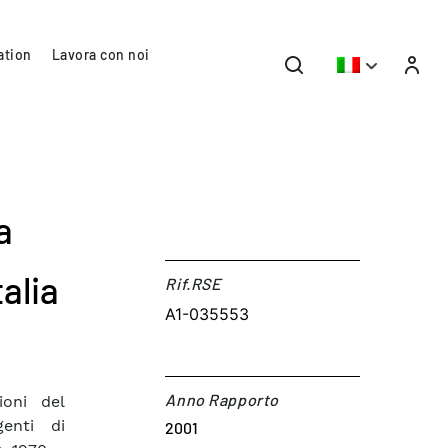
ation
Lavora con noi
a
alia
Rif.RSE​
A1-035553
Anno Rapporto
ioni del
genti di
2001