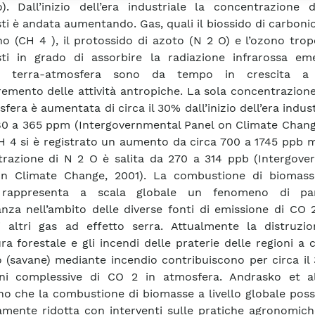
o). Dall’inizio dell’era industriale la concentrazione 
i è andata aumentando. Gas, quali il biossido di carbonio
no (CH 4 ), il protossido di azoto (N 2 O) e l’ozono trop
ti in grado di assorbire la radiazione infrarossa em
a terra-atmosfera sono da tempo in crescita a 
cremento delle attività antropiche. La sola concentrazion
fera è aumentata di circa il 30% dall’inizio dell’era indust
80 a 365 ppm (Intergovernmental Panel on Climate Change
CH 4 si è registrato un aumento da circa 700 a 1745 ppb 
razione di N 2 O è salita da 270 a 314 ppb (Intergove
on Climate Change, 2001). La combustione di biomass
rappresenta a scala globale un fenomeno di part
nza nell’ambito delle diverse fonti di emissione di CO 
 altri gas ad effetto serra. Attualmente la distruzio
ra forestale e gli incendi delle praterie delle regioni a 
o (savane) mediante incendio contribuiscono per circa il
oni complessive di CO 2 in atmosfera. Andrasko et al
no che la combustione di biomasse a livello globale pos
amente ridotta con interventi sulle pratiche agronomich