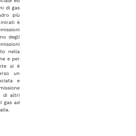
ociale ed
i di gas
adro più
 mirati è
missioni
eno degli
emissioni
to nella
one e per
nte si è
verso un
uciata e
missione
di altri
i gas ad
alia.