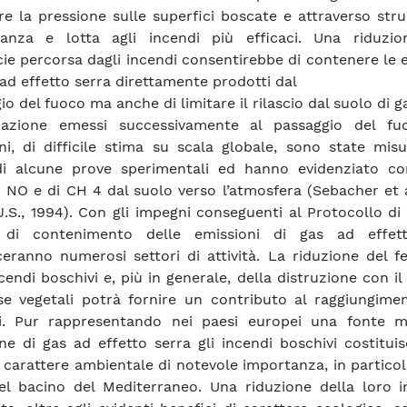
rre la pressione sulle superfici boscate e attraverso str
ianza e lotta agli incendi più efficaci. Una riduzio
cie percorsa dagli incendi consentirebbe di contenere le 
 ad effetto serra direttamente prodotti dal
o del fuoco ma anche di limitare il rilascio dal suolo di g
 azione emessi successivamente al passaggio del fuo
ni, di difficile stima su scala globale, sono state mis
i alcune prove sperimentali ed hanno evidenziato con
di NO e di CH 4 dal suolo verso l’atmosfera (Sebacher et a
J.S., 1994). Con gli impegni conseguenti al Protocollo di
 di contenimento delle emissioni di gas ad effet
eranno numerosi settori di attività. La riduzione del 
cendi boschivi e, più in generale, della distruzione con il
e vegetali potrà fornire un contributo al raggiungimen
vi. Pur rappresentando nei paesi europei una fonte m
ne di gas ad effetto serra gli incendi boschivi costitu
 carattere ambientale di notevole importanza, in particol
el bacino del Mediterraneo. Una riduzione della loro i