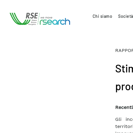
Chi siamo
Società
RAPPOR
Sti
prod
Recentl
Gli in
territ