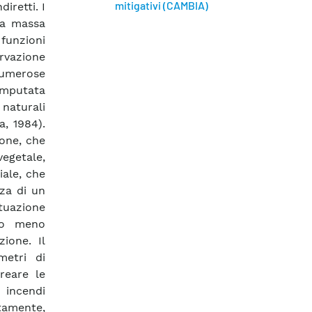
mitigativi (CAMBIA)
iretti. I
lla massa
 funzioni
ervazione
 numerose
 imputata
 naturali
a, 1984).
one, che
vegetale,
iale, che
za di un
tuazione
ù o meno
ione. Il
metri di
reare le
 incendi
tamente,