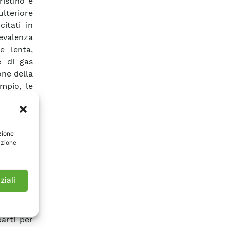
ristino e
ulteriore
itati in
evalenza
e lenta,
e di gas
one della
mpio, le
 prodotti
fenomeno
le assai
zione
ttraverso
azione
one e di
no degli
luire sui
ziali
o serra o
’effetto
sfera in
arti per