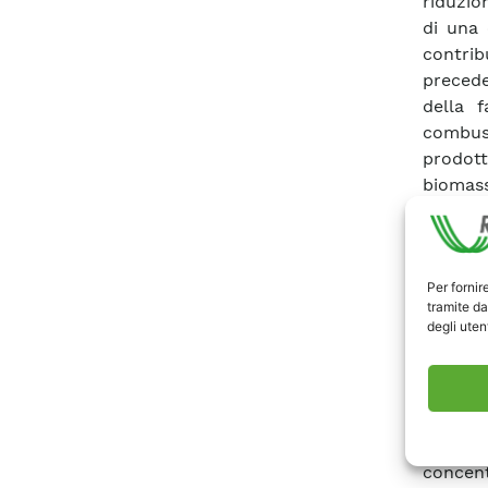
riduzio
di una 
contrib
precede
della 
combus
prodott
biomass
resine,
dalla c
degli i
Per fornir
rilevan
tramite da
divers
degli utent
interve
incendi
meccani
gas-ser
serra d
concent