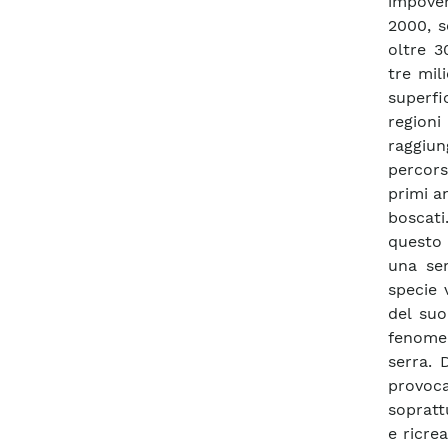
impover
2000, s
oltre 3
tre mil
superfi
regioni
raggiun
percor
primi a
boscati
questo 
una sem
specie 
del suo
fenomeni
serra. 
provoca
soprattu
e ricre