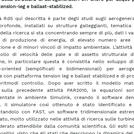
tension-leg e ballast-stabilized.
ità RdS qui descritta è parte degli studi sugli aerogener
rofonde, installati su strutture galleggianti, tematica 
ella ricerca si sta concentrando sempre di più, dati i va
i di produzione di energia, di elevato numero aree 
zione e di minori vincoli di impatto ambientale. L’attività
rollo di velocità delle pale e di assetto strutturale d
e, in particolare questa è consistita nello sviluppo di
-oriented (semplificati e bidimensionali) per aeroge
e con piattaforma tension leg e ballast stabilized e di pr
oritmodi controllo. Dopo aver scritto il modello mat
 sulla precedente attività PAR2010, le equazioni so
entate in ambiente Simulink, creando il software de
 Il simulatore così ottenuto è stato identificato e 
ntandolo con FAST, un software tridimensionale estr
ato, molto utilizzato nelle attività di ricerca sulle turbin
derato attendibile dalla comunità scientifica. Gli esiti s
ositivi, visto che gli stati che descrivono la dinamica de