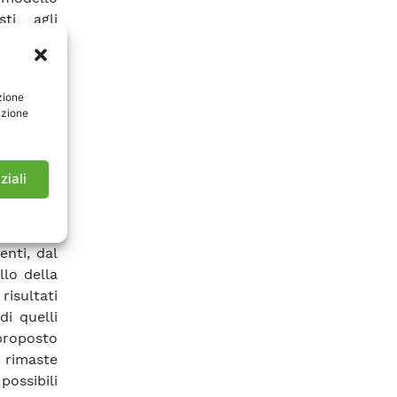
ti agli
ntesi di
locità di
ettivo di
zione
ellistica
azione
are che i
a meno di
modello
ziali
o PI, sia
roceduto
lore H
:
∞
nti, dal
lo della
risultati
di quelli
proposto
o rimaste
possibili