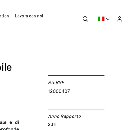
ation
Lavora con noi
ile
Rif.RSE​
12000407
Anno Rapporto
pale e di
2011
profonde