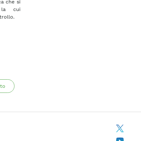
ca che si
 la cui
rollo.
to