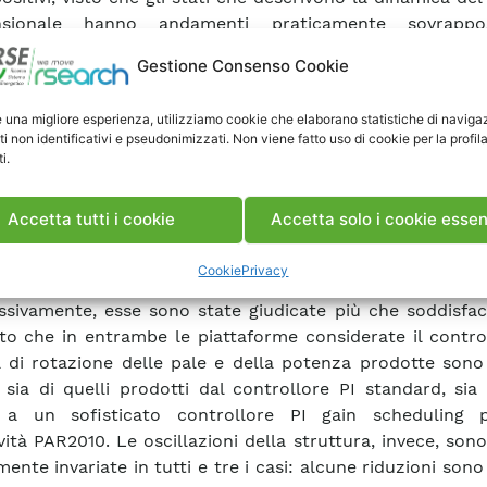
nsionale hanno andamenti praticamente sovrappos
i del modello 3D. Nel seguito si è proceduto alla si
Gestione Consenso Cookie
 di controllo atti a controllare la potenza prodotta, la ve
ne delle pale e le oscillazioni della struttura. Un obi
e una migliore esperienza, utilizziamo cookie che elaborano statistiche di naviga
lare importanza, per dare effettivamente valore alla mod
ti non identificativi e pseudonimizzati. Non viene fatto uso di cookie per la profil
icata realizzata nella prima parte, è consistito nelverific
i.
lori progettati sul modello bidimensionale fornissero, 
e differenze, le medesime prestazioni anche sul 
Accetta tutti i cookie
Accetta solo i cookie essen
ato FAST. Ciò è risultato vero sia per il controllore classic
controllore multivariabile H
. In secondo luogo, si è p
∞
Cookie
Privacy
alla valutazione delle prestazioni del control
sivamente, esse sono state giudicate più che soddisface
 che in entrambe le piattaforme considerate il control
à di rotazione delle pale e della potenza prodotte sono 
i sia di quelli prodotti dal controllore PI standard, sia 
vi a un sofisticato controllore PI gain scheduling 
ività PAR2010. Le oscillazioni della struttura, invece, son
ente invariate in tutti e tre i casi: alcune riduzioni sono 