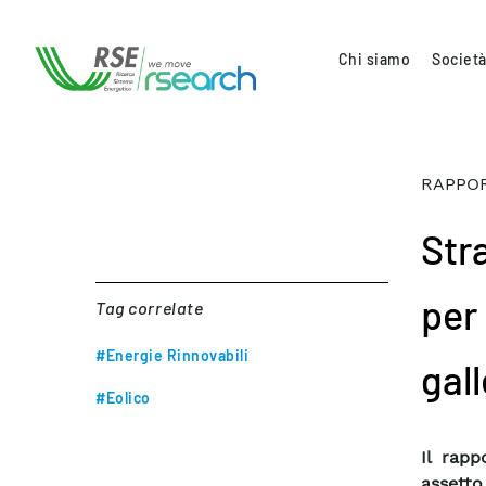
Chi siamo
Società
RAPPOR
Stra
per
Tag correlate
#Energie Rinnovabili
gal
#Eolico
Il rapp
assetto