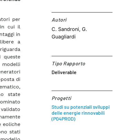
atori per
Autori​
in cui il
C. Sandroni, G.
ntaggi in
Guagliardi
libere a
 riguarda
i queste
Tipo Rapporto
 modelli
neratori
Deliverable
oposta di
ematico,
no state
Progetti
nominato
Studi su potenziali sviluppi
validato
delle energie rinnovabili
emamente
(P04PROD)
e eoliche
ono stati
l modello