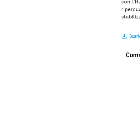
con l’H
riperc
stabili
Scari
Comm