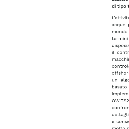
di tipo 
L’attiv
acque p
mondo d
termin
disposi
il cont
macchin
control
offshor
un alg
basato
implem
OWiTS2.
confro
dettagli
e consi
molto p