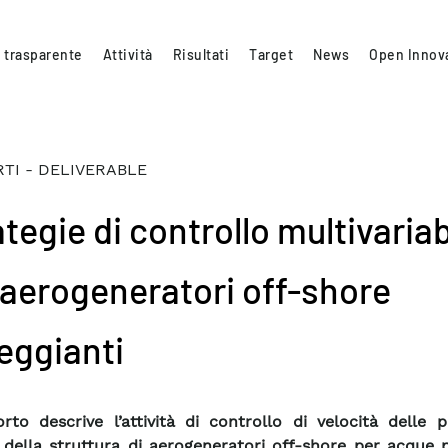
 trasparente
Attività
Risultati
Target
News
Open Innov
TI - DELIVERABLE
tegie di controllo multivariab
 aerogeneratori off-shore
leggianti
orto descrive l’attività di controllo di velocità delle 
 della struttura di aerogeneratori off-shore per acque 