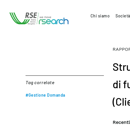
Chi siamo
Società
RAPPOR
Str
di 
Tag correlate
#Gestione Domanda
(Cli
Recentl