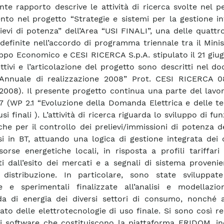
ente rapporto descrive le attività di ricerca svolte nel p
ento nel progetto “Strategie e sistemi per la gestione in
lievi di potenza” dell’Area “USI FINALI”, una delle quattr
 definite nell’accordo di programma triennale tra il Mini
uppo Economico e CESI RICERCA S.p.A. stipulato il 21 giu
ettivi e l’articolazione del progetto sono descritti nel 
 Annuale di realizzazione 2008” Prot. CESI RICERCA 
 2008). Il presente progetto continua una parte del lavo
7 (WP 2.1 “Evoluzione della Domanda Elettrica e delle t
usi finali ). L’attività di ricerca riguarda lo sviluppo di fu
he per il controllo dei prelievi/immissioni di potenza de
i in BT, attuando una logica di gestione integrata dei 
isorse energetiche locali, in risposta a profili tariffari
ti dall’esito dei mercati e a segnali di sistema provenie
 distribuzione. In particolare, sono state sviluppate 
e e sperimentali finalizzate all’analisi e modellazio
 di energia dei diversi settori di consumo, nonché a
to delle elettrotecnologie di uso finale. Si sono così rea
i software che costituiscono la piattaforma FRIDOM, in