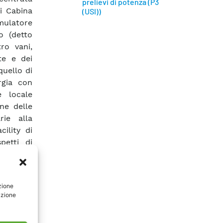
prelievi di potenza (P3
di Cabina
(USI))
imulatore
o (detto
ro vani,
te e dei
quello di
rgia con
e locale
ne delle
rie alla
ility di
petti di
zione di
 da parte
n termini
zione
esenza di
azione
neratori,
 rispetto