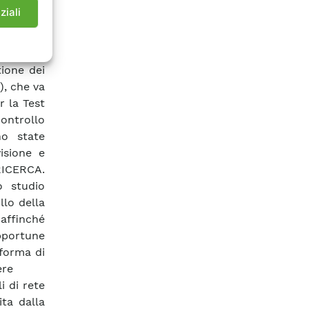
a termica
ziali
lettrico
 rete MT.
apposite
tione dei
), che va
r la Test
controllo
no state
isione e
RICERCA.
o studio
llo della
 affinché
opportune
aforma di
ere
i di rete
ita dalla