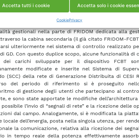
 di sole utenze passive. In presenza di un’elevata richiest
Accetta tutti i cookie
Accetta solo i cookie essen
cro-cogeneratori domestici e di un basso carico e
ro infatti verificarsi flussi di potenza dalla rete BT alla
Cookie
Privacy
e conto di tale situazione prevedendo lo sviluppo di 
alità gestionali nella parte di FRIDOM dedicata alla ges
attraverso la cabina secondaria (il già citato FRIDOM-FCBT
rarsi ulteriormente nel sistema di controllo realizzato pe
y di GD. Con questo duplice scopo, alcune funzionalità di 
 dei carichi sviluppate per il dispositivo FCBT so
unamente modificate e inserite nel Sistema di Superv
 (SCC) della rete di Generazione Distribuita di CESI 
rso del periodo di riferimento si è proseguito nell
goritmo di gestione degli utenti che partecipano al contro
te, e sono state apportate le modifiche dell’architettura
 possibile l’invio di “segnali di rete” e la ricezione delle 
zioni dal campo. Analogamente, si è modificata la piatt
e locale dell’energia, posta nella singola utenza, per rend
ionale la comunicazione, relativa alla ricezione dei segnal
nvio in tempo reale della potenza effettivamente assorb