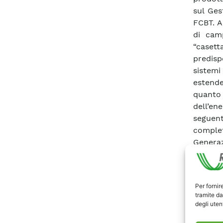
sul Ges
FCBT. A
di cam
“casett
predisp
sistemi 
estend
quanto
dell’en
seguen
complet
Genera
control
un’appl
di un in
Per fornir
di segna
tramite da
carichi 
degli utent
consent