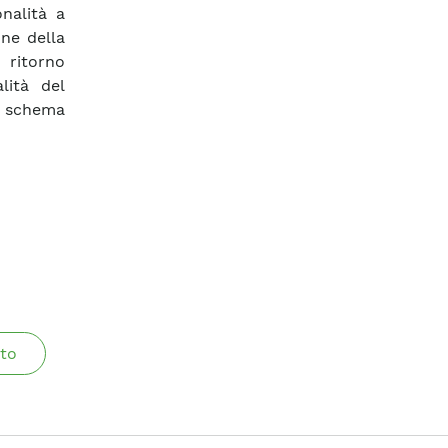
nalità a
one della
 ritorno
lità del
lo schema
to