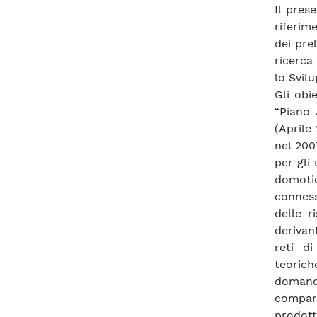
Il pres
riferim
dei pre
ricerca
lo Svil
Gli obi
“Piano
(Aprile
nel 200
per gli 
domotic
conness
delle r
derivan
reti di
teorich
domanda
compara
prodott