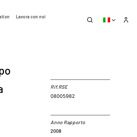
ation
Lavora con noi
ppo
a
Rif.RSE​
08005982
Anno Rapporto
2008