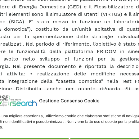
tore di Energia Domestica (GED) e il Flessibilizzatore 
ltri elementi sono il simulatore di utenti (VIRTUS) e il s
po (SICA). E’ stato messo in funzione un laboratori
a domotica”), costituito da un’unità abitativa di quatt
osto per la sperimentazione delle strategie individua
realizzati. Nel periodo di riferimento, l’obiettivo è stato 
ere le funzionalità della piattaforma FRIDOM in sine
 svolto nello sviluppo di funzioni per la gestion
ergia. Nel presente documento è riportata la descrizio
ti attività: • realizzazione delle modifiche necessa
a integrazione della “casetta domotica” nella Test Fac
zione Distribuita, anche per quanto riguarda gli as
lo ottimizzato della Test Facility stessa; • realizza
Gestione Consenso Cookie
icazione software in grado di simulare i consumi richiesti
sieme di utenti a seguito di azioni sugli utenti stessi, sia i
e una migliore esperienza, utilizziamo cookie che elaborano statistiche di naviga
li di rete, sia con variazioni dei prezzi dell’energia. La pr
ti non identificativi e pseudonimizzati. Non viene fatto uso di cookie per la profil
“intelligenti” all’interno della microrete, in aggiunta ai ge
i.
e infatti lo sviluppo di funzioni di ottimizzazione evolute