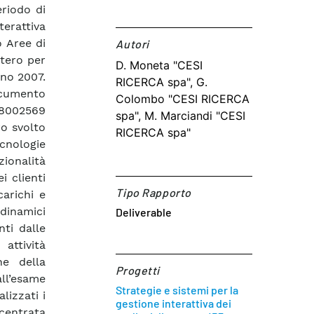
eriodo di
terattiva
o Aree di
Autori​
stero per
D. Moneta "CESI
gno 2007.
RICERCA spa", G.
documento
Colombo "CESI RICERCA
08002569
spa", M. Marciandi "CESI
ro svolto
RICERCA spa"
ecnologie
nzionalità
i clienti
Tipo Rapporto
carichi e
 dinamici
Deliverable
nti dalle
attività
ne della
Progetti
ll’esame
Strategie e sistemi per la
lizzati i
gestione interattiva dei
centrata