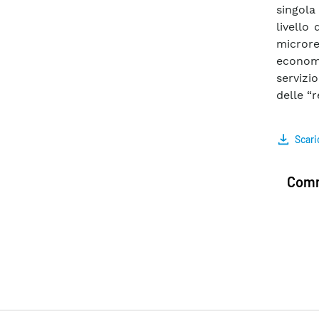
singola
livello
micror
econom
servizio
delle “re
Scari
Comm