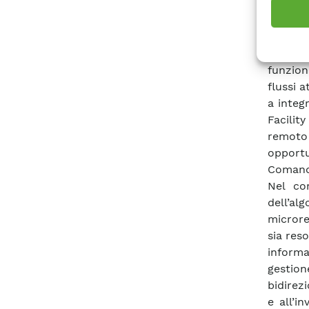
al caso
dai mi
potrebbe
Si tien
funzion
flussi 
a integ
Facilit
remoto
opport
Comando
Nel co
dell’al
microre
sia reso
informa
gestion
bidirez
e all’i