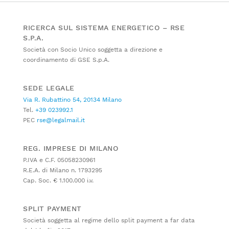
RICERCA SUL SISTEMA ENERGETICO – RSE
S.P.A.
Società con Socio Unico soggetta a direzione e
coordinamento di GSE S.p.A.
SEDE LEGALE
Via R. Rubattino 54, 20134 Milano
Tel.
+39 023992.1
PEC
rse@legalmail.it
REG. IMPRESE DI MILANO
P.IVA e C.F. 05058230961
R.E.A. di Milano n. 1793295
Cap. Soc. € 1.100.000 i.v.
SPLIT PAYMENT
Società soggetta al regime dello split payment a far data