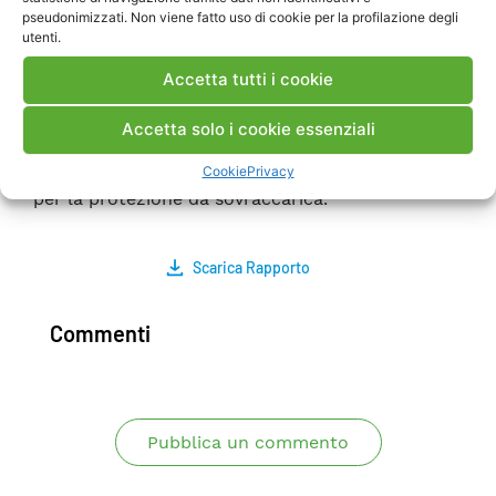
rispettate le norme elementari (i morsetti devono
pseudonimizzati. Non viene fatto uso di cookie per la profilazione degli
utenti.
essere cortocircuitati se il suercapacitore viene
conservato in magazzino, tenendo presente che
Accetta tutti i cookie
il fenomeno dell’autoscarica impiega circa 10
giorni per determinarne la scarica completa). Il
Accetta solo i cookie essenziali
supercapacitore è montato in un rack da 5U con
morsetto di messa a terra e dispositivo interno
Cookie
Privacy
per la protezione da sovraccarica.
Scarica Rapporto
Commenti
Pubblica un commento