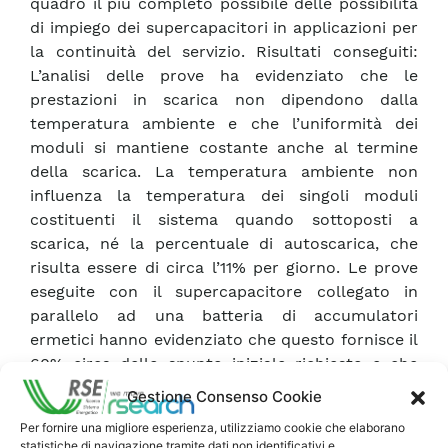
quadro il più completo possibile delle possibilità
di impiego dei supercapacitori in applicazioni per
la continuità del servizio. Risultati conseguiti:
L’analisi delle prove ha evidenziato che le
prestazioni in scarica non dipendono dalla
temperatura ambiente e che l’uniformità dei
moduli si mantiene costante anche al termine
della scarica. La temperatura ambiente non
influenza la temperatura dei singoli moduli
costituenti il sistema quando sottoposti a
scarica, né la percentuale di autoscarica, che
risulta essere di circa l’11% per giorno. Le prove
eseguite con il supercapacitore collegato in
parallelo ad una batteria di accumulatori
ermetici hanno evidenziato che questo fornisce il
60% circa dello spunto iniziale richiesto e che
tale valore non è influenzato dalla temperatura
Gestione Consenso Cookie
ambiente. Non sono stati evidenziati particolari
Per fornire una migliore esperienza, utilizziamo cookie che elaborano
problemi di sicurezza nell’uso, quando siano
statistiche di navigazione tramite dati non identificativi e