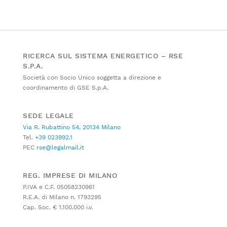
RICERCA SUL SISTEMA ENERGETICO – RSE
S.P.A.
Società con Socio Unico soggetta a direzione e
coordinamento di GSE S.p.A.
SEDE LEGALE
Via R. Rubattino 54, 20134 Milano
Tel.
+39 023992.1
PEC
rse@legalmail.it
REG. IMPRESE DI MILANO
P.IVA e C.F. 05058230961
R.E.A. di Milano n. 1793295
Cap. Soc. € 1.100.000 i.v.