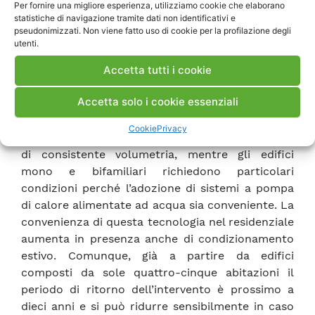
come sorgente termica sia vantaggioso per
Per fornire una migliore esperienza, utilizziamo cookie che elaborano
statistiche di navigazione tramite dati non identificativi e
edifici di una certa dimensione e per edifici
pseudonimizzati. Non viene fatto uso di cookie per la profilazione degli
adibiti ad uso terziario e commerciale. Nel caso
utenti.
di modesti interventi impiantistici relativi ad
Accetta tutti i cookie
impianti già dotati di gruppi frigoriferi a
compressione, il periodo di recupero può essere
Accetta solo i cookie essenziali
inferiore ad un anno. Per il vasto parco di edifici
residenziali convenzionali invece la soglia di
Cookie
Privacy
convenienza economica limita l’impiego a edifici
di consistente volumetria, mentre gli edifici
mono e bifamiliari richiedono particolari
condizioni perché l’adozione di sistemi a pompa
di calore alimentate ad acqua sia conveniente. La
convenienza di questa tecnologia nel residenziale
aumenta in presenza anche di condizionamento
estivo. Comunque, già a partire da edifici
composti da sole quattro-cinque abitazioni il
periodo di ritorno dell’intervento è prossimo a
dieci anni e si può ridurre sensibilmente in caso