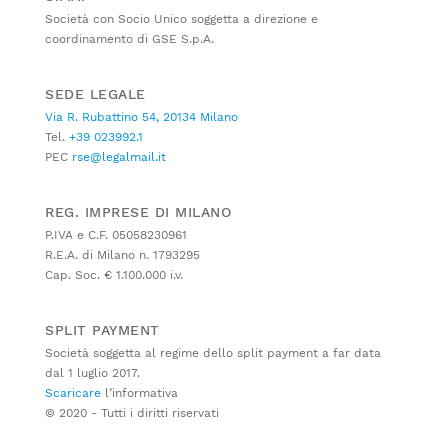
Società con Socio Unico soggetta a direzione e
coordinamento di GSE S.p.A.
SEDE LEGALE
Via R. Rubattino 54, 20134 Milano
Tel.
+39 023992.1
PEC
rse@legalmail.it
REG. IMPRESE DI MILANO
P.IVA e C.F. 05058230961
R.E.A. di Milano n. 1793295
Cap. Soc. € 1.100.000 i.v.
SPLIT PAYMENT
Società soggetta al regime dello split payment a far data
dal 1 luglio 2017.
Scaricare
l’informativa
© 2020 - Tutti i diritti riservati