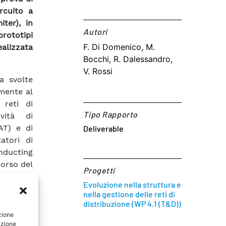
ircuito a
ter), in
Autori​
prototipi
F. Di Domenico, M.
ealizzata
Bocchi, R. Dalessandro,
V. Rossi
a svolte
amente al
 reti di
Tipo Rapporto
vità di
AT) e di
Deliverable
tatori di
nducting
corso del
Progetti
nerazione
Evoluzione nella struttura e
 fasi di
nella gestione delle reti di
inare di
distribuzione (WP 4.1 (T&D))
re nella
zione
azione
T per la