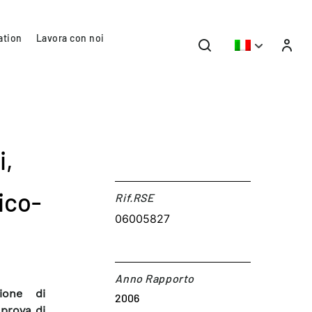
ation
Lavora con noi
i,
ico-
Rif.RSE​
06005827
Anno Rapporto
ione di
2006
 prova di