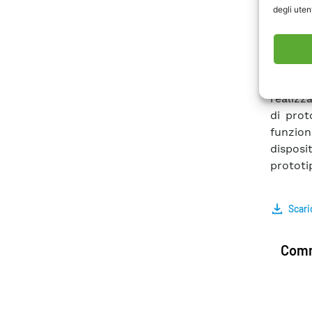
degli utent
realizz
un’accu
disponi
elettri
prelim
realizz
di prot
funzion
dispos
prototip
Scari
Comm