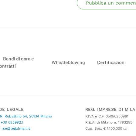
Pubblica un commen
Bandi di gara e
Whistleblowing
Certificazioni
ontratti
DE LEGALE
REG. IMPRESE DI MIL
 R. Rubattino 54, 20134 Milano
P.IVA e C.F. 05058230961
+39 023992.1
R.E.A. di Milano n. 1793295
C
rse@legalmail.it
Cap. Soc. € 1.100.000 i.v.