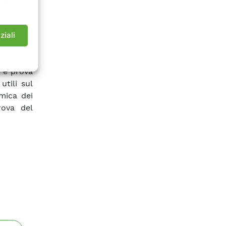
indere da
tualmente
estazioni
ziali
 attività
no stati
e e prova
utili sul
mica dei
rova del