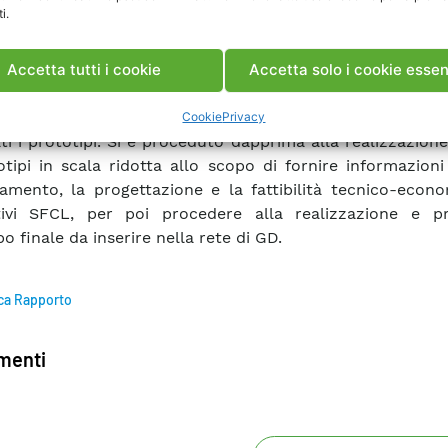
i.
azione di dispositivi elettrici, infatti, non può presc
rata attività di caratterizzazione dei materiali SAT at
bili al fine di valutarne le potenzialità in termini di pr
Accetta tutti i cookie
Accetta solo i cookie essen
che e limiti applicativi. In funzione dei risultati di tale
inare sono stati selezionati i nastri SAT con cui so
Cookie
Privacy
ati i prototipi. Si è proceduto dapprima alla realizzazion
otipi in scala ridotta allo scopo di fornire informazioni 
amento, la progettazione e la fattibilità tecnico-econo
itivi SFCL, per poi procedere alla realizzazione e p
o finale da inserire nella rete di GD.
ca Rapporto
enti