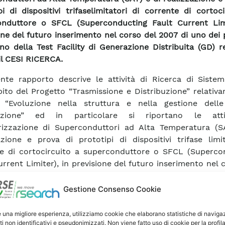
pi di dispositivi trifaselimitatori di corrente di cortoc
onduttore o SFCL (Superconducting Fault Current Limi
one del futuro inserimento nel corso del 2007 di uno dei 
erno della Test Facility di Generazione Distribuita (GD) r
il CESI RICERCA.
ente rapporto descrive le attività di Ricerca di Sistem
bito del Progetto “Trasmissione e Distribuzione” relativ
 “Evoluzione nella struttura e nella gestione delle
buzione” ed in particolare si riportano le atti
rizzazione di Superconduttori ad Alta Temperatura (S
azione e prova di prototipi di dispositivi trifase limi
e di cortocircuito a superconduttore o SFCL (Superco
urrent Limiter), in previsione del futuro inserimento nel 
 uno dei prototipi all’interno della Test Facility di Ge
buita (GD) realizzata presso il CESI RICERCA. Le
Gestione Consenso Cookie
azione e prova sono state precedute da una fase prelim
erizzazione dei potenziali materiali SAT da impiega
e una migliore esperienza, utilizziamo cookie che elaborano statistiche di naviga
ti non identificativi e pseudonimizzati. Non viene fatto uso di cookie per la profil
azione dei prototipi di SFCL. L’utilizzo di nastri SA