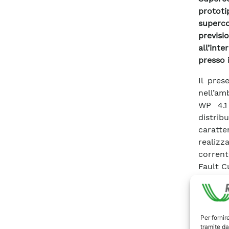
prototi
superc
previsi
all’int
presso 
Il pres
nell’am
WP 4.1
distri
caratte
realizz
corrent
Fault C
2007 di
Distri
realizz
caratt
Per fornir
tramite da
realizz