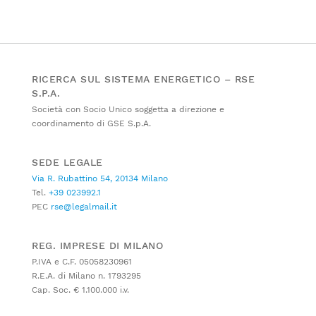
RICERCA SUL SISTEMA ENERGETICO – RSE
S.P.A.
Società con Socio Unico soggetta a direzione e
coordinamento di GSE S.p.A.
SEDE LEGALE
Via R. Rubattino 54, 20134 Milano
Tel.
+39 023992.1
PEC
rse@legalmail.it
REG. IMPRESE DI MILANO
P.IVA e C.F. 05058230961
R.E.A. di Milano n. 1793295
Cap. Soc. € 1.100.000 i.v.